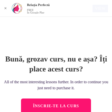
Relația Perfectă
Autentificare
VIEW
✕
FREE
In Google Play
Bună, grozav curs, nu e așa? Îți
place acest curs?
All of the most interesting lessons further. In order to continue you
just need to purchase it.
ÎNSCRIE-TE LA CURS