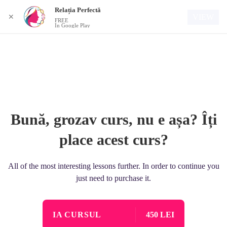
Relația Perfectă
Autentificare
VIEW
✕
FREE
In Google Play
Bună, grozav curs, nu e așa? Îți
place acest curs?
All of the most interesting lessons further. In order to continue you
just need to purchase it.
IA CURSUL
450 LEI