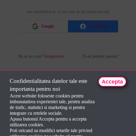
sau autentifică-te cu un cont de pe media socială
Google
Facebook
Nu ai un cont?
Înregistrare
Ți-ai pierdut parola?
Confidentialitatea datelor tale este
Accepta
importanta pentru noi
Acest website foloseste cookies pentru
imbunatatirea experientei tale, pentru analiza
de trafic, statistici si marketing si pentru
integrare cu retelele sociale.
Apasa butonul Accepta pentru a accepta
utilizarea cookies.
Poti oricand sa modifici setarile tale privind