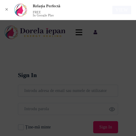
Relația Perfectă
✕
VIEW
FREE
In Google Play
Sign In
Ține-mă minte
Sign In