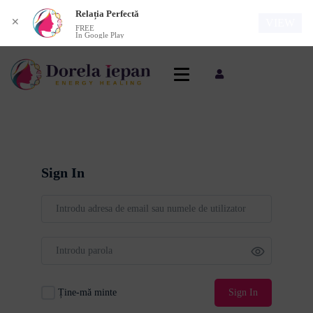
Relația Perfectă
✕
VIEW
FREE
In Google Play
Sign In
Ține-mă minte
Sign In