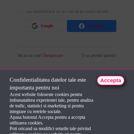
sau autentifică-te cu un cont de pe media socială
Google
Facebook
Nu ai un cont?
Înregistrare
Ți-ai pierdut parola?
Confidentialitatea datelor tale este
Accepta
importanta pentru noi
Acest website foloseste cookies pentru
imbunatatirea experientei tale, pentru analiza
de trafic, statistici si marketing si pentru
integrare cu retelele sociale.
Apasa butonul Accepta pentru a accepta
utilizarea cookies.
Poti oricand sa modifici setarile tale privind