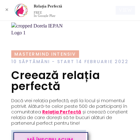
Relația Perfectă
✕
VIEW
FREE
In Google Play
MASTERMIND INTENSIV
10 SĂPTĂMÂNI - START 14 FEBRUARIE 2022
Creează relația
perfectă
Dacă vrei relația perfectă, ești la locul și momentul
potrivit. Alătură-te celor peste 500 de participanți în
comunitatea
Relația Perfectă
și creează conștient
relația de care dorești să te bucuri alături de
partenerul perfect pentru tine!
MĂ ÎNSCRIU ACUM