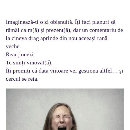
Imaginează-ți o zi obișnuită. Îți faci planuri să
rămâi calm(ă) și prezent(ă), dar un comentariu de
la cineva drag aprinde din nou aceeași rană
veche.
Reacționezi.
Te simți vinovat(ă).
Îți promiți că data viitoare vei gestiona altfel… și
cercul se reia.