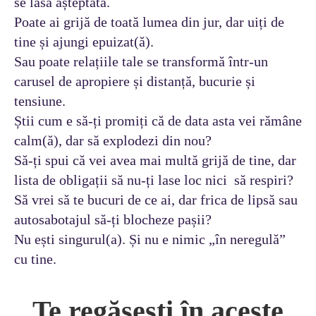
se lasă așteptată.
Poate ai grijă de toată lumea din jur, dar uiți de
tine și ajungi epuizat(ă).
Sau poate relațiile tale se transformă într-un
carusel de apropiere și distanță, bucurie și
tensiune.
Știi cum e să-ți promiți că de data asta vei rămâne
calm(ă), dar să explodezi din nou?
Să-ți spui că vei avea mai multă grijă de tine, dar
lista de obligații să nu-ți lase loc nici să respiri?
Să vrei să te bucuri de ce ai, dar frica de lipsă sau
autosabotajul să-ți blocheze pașii?
Nu ești singurul(a). Și nu e nimic „în neregulă”
cu tine.
Te regăsești în aceste