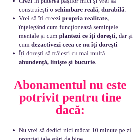
Crezi în puterea pașilor mici și vrei să
construiești o
schimbare reală, durabilă
.
Vrei să îți creezi
propria realitate,
înțelegând cum funcționează semințele
mentale și cum
plantezi ce îți dorești,
dar și
cum
dezactivezi ceea ce nu îți dorești
Îți dorești să trăiești cu mai multă
abundență, liniște și bucurie
.
Abonamentul nu este
potrivit pentru tine
dacă:
Nu vrei să dedici nici măcar 10 minute pe zi
propriei tale stări de bine.