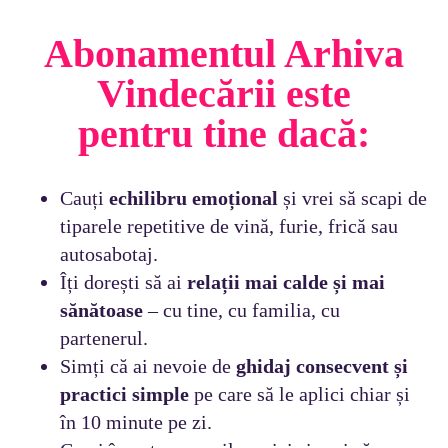
Abonamentul Arhiva
Vindecării este
pentru tine dacă:
Cauți
echilibru emoțional
și vrei să scapi de
tiparele repetitive de vină, furie, frică sau
autosabotaj.
Îți dorești să ai
relații mai calde și mai
sănătoase
– cu tine, cu familia, cu
partenerul.
Simți că ai nevoie de
ghidaj consecvent și
practici simple
pe care să le aplici chiar și
în 10 minute pe zi.