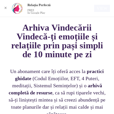
Relația Perfectă
✕
VIEW
FREE
In Google Play
Arhiva Vindecării
Vindecă-ți emoțiile și
relațiile prin pași simpli
de 10 minute pe zi
Un abonament care îți oferă acces la
practici
ghidate
(Codul Emoțiilor, EFT, 4 Puteri,
meditații, Sistemul Semințelor) și o
arhivă
completă de resurse
, ca să rupi tiparele vechi,
să-ți liniștești mintea și să creezi abundență pe
toate planurile dar și relații mai calde și mai