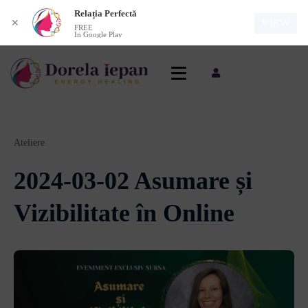
Relația Perfectă
VIEW
✕
FREE
In Google Play
Ateliere
2024-03-02 Asumare și
Vizibilitate în Online