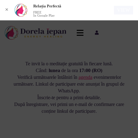
Relația Perfectă
✕
VIEW
FREE
In Google Play
Te invit la o meditație gratuită în fiecare lună.
Când:
lunea
de la ora
17:00 (RO)
Verifică următoarele întâlniri în
agenda
evenimentelor
următoare. Linkul de participare este anunțat în grupul de
WhatsApp.
Înscrie-te pentru a primi detaliile.
După înregistrare, vei primi un e-mail de confirmare care
conține linkul de participare.