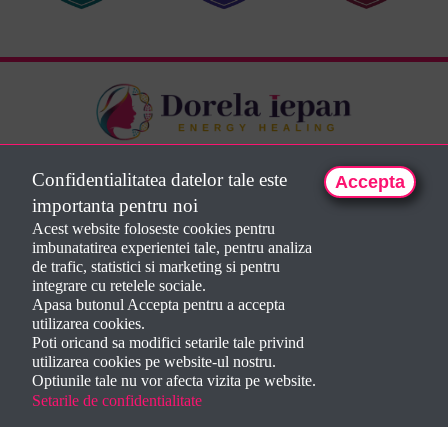
Confidentialitatea datelor tale este
Accepta
importanta pentru noi
Termeni și condiții
Acest website foloseste cookies pentru
Politică de confidențialitate
imbunatatirea experientei tale, pentru analiza
de trafic, statistici si marketing si pentru
Politică privind fișierele cookies
integrare cu retelele sociale.
Manager de cookies
Apasa butonul Accepta pentru a accepta
utilizarea cookies.
EMOȚIA VIE SRL
Poti oricand sa modifici setarile tale privind
CUI 48526680
J24/1065/2023
utilizarea cookies pe website-ul nostru.
Str Ghiocelului nr 12
Optiunile tale nu vor afecta vizita pe website.
435100 Baia Sprie
Setarile de confidentialitate
Jud Maramureș, România