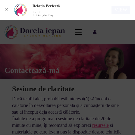
Relația Perfectă
✕
VIEW
FREE
In Google Play
Contactează-mă
Sesiune de claritate
Dacă te afli aici, probabil ești interesat(ă) să începi o
călătorie în dezvoltarea personală și a cunoașterii de sine
sau ai început deja această călătorie.
Înainte de a programa o sesiune de claritate de 20 de
minute cu mine, îți recomand să explorezi
resursele
și
materialele pe care le-am pus la dispoziție despre tehnicile