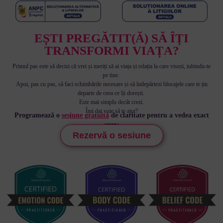
EȘTI PREGĂTIT(Ă) SĂ ÎȚI
TRANSFORMI VIAȚA?
Primul pas este să decizi că vrei și meriți să ai viața și relația la care visezi, iubindu-te
pe tine.
Apoi, pas cu pas, să faci schimbările necesare și să îndepărtezi blocajele care te țin
departe de ceea ce îți dorești.
Este mai simplu decât crezi.
Îmi dai voie să te ajut?
Programează o
sesiune gratuită
de claritate pentru a vedea exact
cum:
Rezervă o sesiune