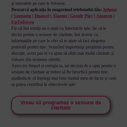
și metodele pe care le folosesc.
Descarcă aplicația în magazinul telefonului tău:
Iphone
|
Samsung
|
Huawei
|
Xiaomi
|
Google Play
|
Amazon
|
UpToDown
Fie că îmi trimiți un e-mail cu întrebările tale, fie că te
decizi pentru o sesiune de claritate, îmi doresc ca
informațiile pe care le ofer să te ajute să faci alegerea
potrivită pentru tine. Sesizând importanța pregătirii pentru
discuție, acest pas te va ajuta să obții mai multă claritate și
valoare din sesiunea oferită.
Apreciez timpul și energia ta, iar decizia de a opta pentru o
sesiune de claritate ar trebui să fie benefică pentru tine,
ajutându-te să înțelegi mai bine modul meu de lucru și cum
aș putea contribui la obiectivele tale.
Vreau să programez o sesiune de
claritate