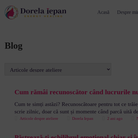
Acasă
Despre mi
Blog
Cum rămâi recunoscător când lucrurile n
Cum te simți astăzi? Recunoscătoare pentru tot ce trăie
scrie zilnic, doar că sunt și momente când parcă uită de
Articole despre ateliere
Dorela Iepan
2 ani ago
Păstrează-ți echilibrul emoțional chiar și î