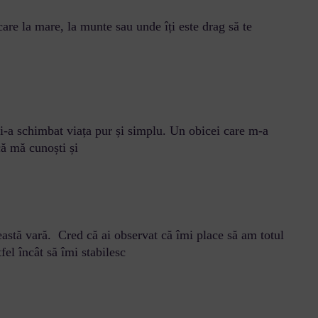
care la mare, la munte sau unde îți este drag să te
i-a schimbat viața pur și simplu. Un obicei care m-a
că mă cunoști și
eastă vară. Cred că ai observat că îmi place să am totul
tfel încât să îmi stabilesc