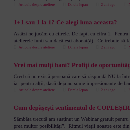
Articole despre ateliere
Dorela Iepan
2 ani ago
1+1 sau 1 la 1? Ce alegi luna aceasta?
Astăzi ne jucăm cu cifrele. De fapt, cu cifra 1. Pentru c
atelierele lunii sau dacă ești abonat(ă). Ce trebuie să 
Articole despre ateliere
Dorela Iepan
2 ani ago
Vrei mai mulți bani? Profiți de oportunităț
Cred că nu există persoană care să răspundă NU la între
iar pentru alții, dacă deja au sume impresionante de ban
Articole despre ateliere
Dorela Iepan
2 ani ago
Cum depășești sentimentul de COPLEȘI
Sâmbăta trecută am susținut un Webinar gratuit pentru c
prea multor posibilități”. Ritmul vieții noastre este d