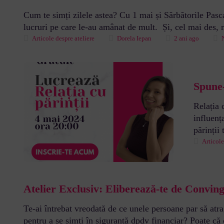
Cum te simți zilele astea? Cu 1 mai și Sărbătorile Pasc
lucruri pe care le-au amânat de mult. Și, cel mai des, 
Articole despre ateliere
Dorela Iepan
2 ani ago
Spune-
Relația 
influenț
părinții 
Articole
Atelier Exclusiv: Eliberează-te de Conving
Te-ai întrebat vreodată de ce unele persoane par să atra
pentru a se simți în siguranță dpdv financiar? Poate că ob