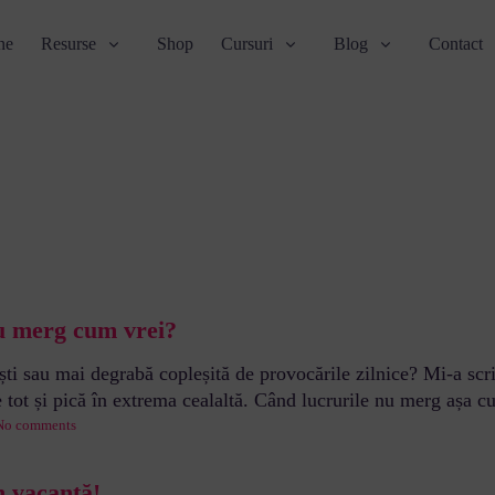
ne
Resurse
Shop
Cursuri
Blog
Contact
u merg cum vrei?
ști sau mai degrabă copleșită de provocările zilnice? Mi-a scri
 tot și pică în extrema cealaltă. Când lucrurile nu merg așa cum
No comments
n vacanță!