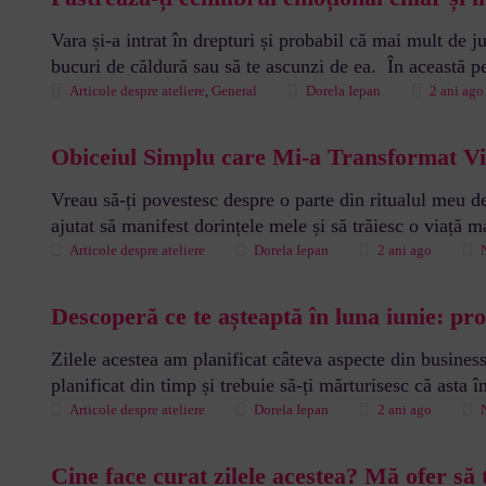
Vara și-a intrat în drepturi și probabil că mai mult de 
bucuri de căldură sau să te ascunzi de ea. În această per
Articole despre ateliere
,
General
Dorela Iepan
2 ani ago
Obiceiul Simplu care Mi-a Transformat 
Vreau să-ți povestesc despre o parte din ritualul meu 
ajutat să manifest dorințele mele și să trăiesc o viață
Articole despre ateliere
Dorela Iepan
2 ani ago
Descoperă ce te așteaptă în luna iunie: pr
Zilele acestea am planificat câteva aspecte din busines
planificat din timp și trebuie să-ți mărturisesc că asta îm
Articole despre ateliere
Dorela Iepan
2 ani ago
Cine face curat zilele acestea? Mă ofer să t