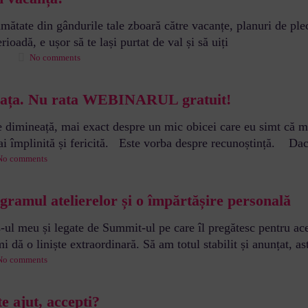
jumătate din gândurile tale zboară către vacanțe, planuri de ple
ioadă, e ușor să te lași purtat de val și să uiți
No comments
Viața. Nu rata WEBINARUL gratuit!
de dimineață, mai exact despre un mic obicei care eu simt că m
 mai împlinită și fericită. Este vorba despre recunoștință. Da
No comments
ogramul atelierelor și o împărtășire personală
s-ul meu și legate de Summit-ul pe care îl pregătesc pentru ac
i dă o liniște extraordinară. Să am totul stabilit și anunțat, as
No comments
e ajut, accepti?