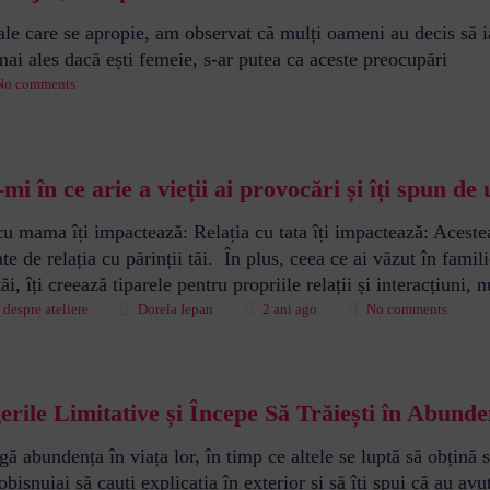
ale care se apropie, am observat că mulți oameni au decis să 
mai ales dacă ești femeie, s-ar putea ca aceste preocupări
No comments
mi în ce arie a vieții ai provocări și îți spun de
cu mama îți impactează: Relația cu tata îți impactează: Acestea
ate de relația cu părinții tăi. În plus, ceea ce ai văzut în famil
tăi, îți creează tiparele pentru propriile relații și interacțiuni,
 despre ateliere
Dorela Iepan
2 ani ago
No comments
erile Limitative și Începe Să Trăiești în Abunde
gă abundența în viața lor, în timp ce altele se luptă să obțină
ișnuiai să cauți explicația în exterior și să îți spui că au avut