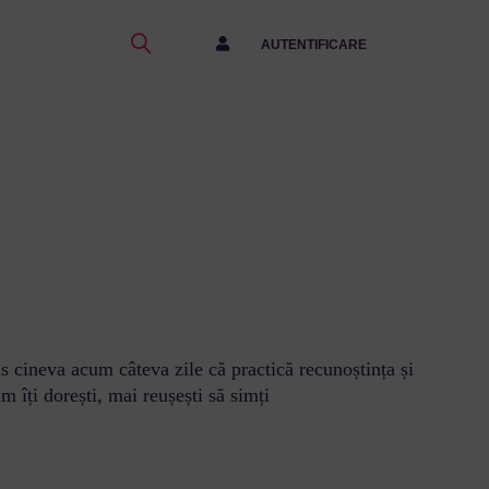
AUTENTIFICARE
s cineva acum câteva zile că practică recunoștința și
 îți dorești, mai reușești să simți