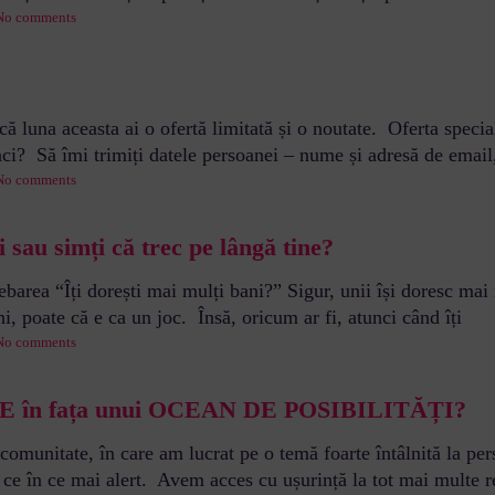
No comments
ă luna aceasta ai o ofertă limitată și o noutate. Oferta specială
faci? Să îmi trimiți datele persoanei – nume și adresă de email
No comments
i sau simți că trec pe lângă tine?
barea “Îți dorești mai mulți bani?” Sigur, unii își doresc mai 
i, poate că e ca un joc. Însă, oricum ar fi, atunci când îți
No comments
RE în fața unui OCEAN DE POSIBILITĂȚI?
omunitate, în care am lucrat pe o temă foarte întâlnită la per
in ce în ce mai alert. Avem acces cu ușurință la tot mai multe 