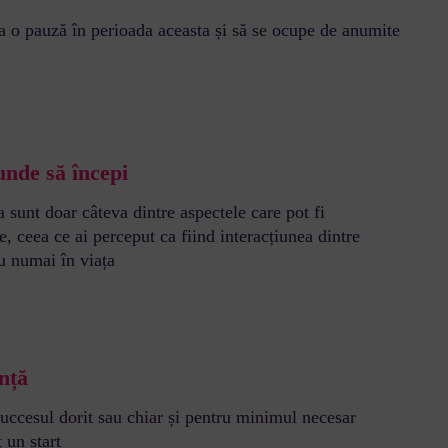
ia o pauză în perioada aceasta și să se ocupe de anumite
 unde să începi
 sunt doar câteva dintre aspectele care pot fi
ie, ceea ce ai perceput ca fiind interacțiunea dintre
 nu numai în viața
nță
 succesul dorit sau chiar și pentru minimul necesar
 un start