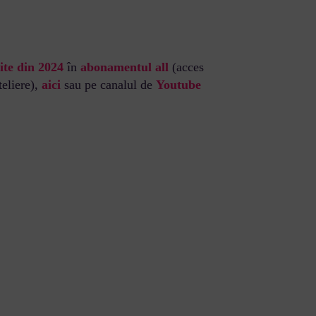
ite din 2024
în
abonamentul all
(acces
teliere),
aici
sau pe canalul de
Youtube