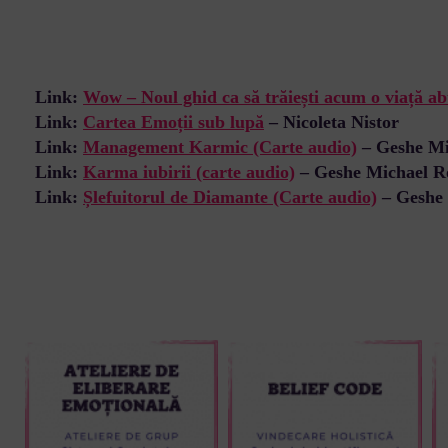
Link:
Wow – Noul ghid ca
s
ă
trăiești acum o viață a
Link:
Cartea Emoții sub lupă
– Nicoleta Nistor
Link:
Management Karmic (Carte audio)
– Geshe Mi
Link:
Karma iubirii (carte audio)
– Geshe Michael R
Link:
Șlefuitorul de Diamante (Carte audio)
– Geshe