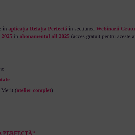
e în
aplicația Relația Perfectă
în secțiunea
Webinarii Gratu
n 2025
în
abonamentul all 2025
(acces gratuit pentru aceste a
ne
ătate
 Merit (
atelier complet
)
A PERFECTĂ”