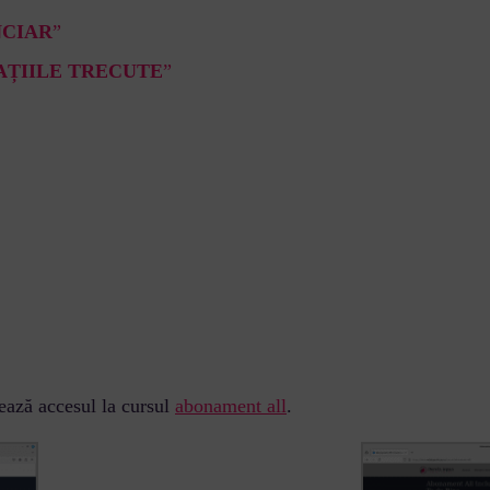
NCIAR
”
AȚIILE TRECUTE
”
vează accesul la cursul
abonament all
.