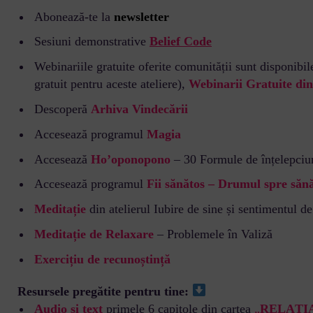
Abonează-te la
newsletter
Sesiuni demonstrative
Belief Code
Webinariile gratuite oferite comunității sunt disponibil
gratuit pentru aceste ateliere),
Webinarii Gratuite di
Descoperă
Arhiva Vindecării
Accesează programul
Magia
Accesează
Ho’oponopono
– 30 Formule de înțelepciu
Accesează programul
Fii sănătos – Drumul spre săn
Meditație
din atelierul Iubire de sine și sentimentul de
Meditație de Relaxare
– Problemele în Valiză
Exercițiu de recunoștință
Resursele pregătite pentru tine:
Audio și text
primele 6 capitole din cartea
„
RELAȚI