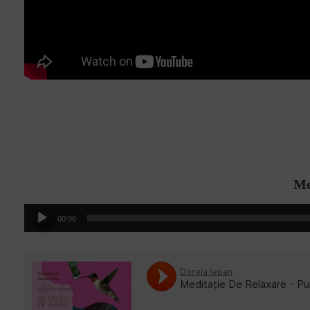
Me
Player
00:00
audio