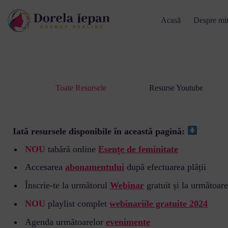
Acasă
Despre mi
Toate Resursele
Resurse Youtube
Iată resursele disponibile în această pagină:
NOU
tabără online
Esențe de feminitate
Accesarea
abonamentului
după efectuarea plății
Înscrie-te la următorul
Webinar
gratuit și la următoare
NOU
playlist complet
webinariile gratuite 2024
Agenda următoarelor
evenimente