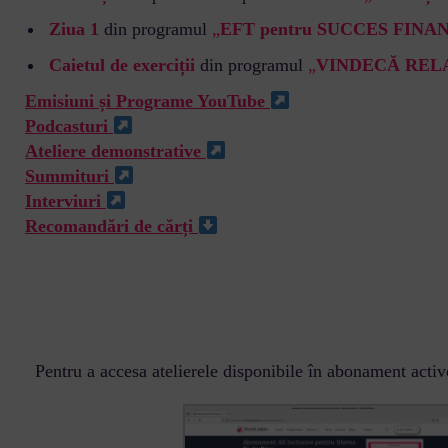
Ziua 1
din programul
„
EFT pentru SUCCES FINA
Caietul de exerciții
din programul
„
VINDECĂ REL
Emisiuni și Programe YouTube
Podcasturi
Ateliere demonstrative
Summituri
Interviuri
Recomandări de cărți
Pentru a accesa atelierele disponibile în abonament acti