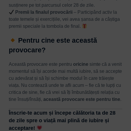
susținere pe tot parcursul celor 28 de zile.
Premii la finalul provocării
– Participând activ la
toate temele și exercițiile, vei avea șansa de a câștiga
premii speciale la tombola de final.
Pentru cine este această
provocare?
Această provocare este pentru
oricine
simte că a venit
momentul să își acorde mai multă iubire, să se accepte
cu adevărat și să își schimbe modul în care trăiește
viața. Nu contează unde te afli acum – fie că te lupți cu
critica de sine, fie că vrei să îți îmbunătățești relația cu
tine însuți/însăți,
această provocare este pentru tine
.
Înscrie-te acum
și începe călătoria ta de 28
de zile spre o viață mai plină de iubire și
acceptare!