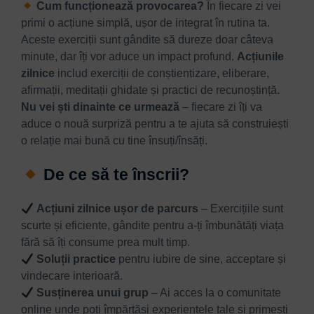
Cum funcționează provocarea?
În fiecare zi vei
primi o acțiune simplă, ușor de integrat în rutina ta.
Aceste exerciții sunt gândite să dureze doar câteva
minute, dar îți vor aduce un impact profund.
Acțiunile
zilnice
includ exerciții de conștientizare, eliberare,
afirmații, meditații ghidate și practici de recunoștință.
Nu vei ști dinainte ce urmează
– fiecare zi îți va
aduce o nouă surpriză pentru a te ajuta să construiești
o relație mai bună cu tine însuți/însăți.
De ce să te înscrii?
Acțiuni zilnice ușor de parcurs
– Exercițiile sunt
scurte și eficiente, gândite pentru a-ți îmbunătăți viața
fără să îți consume prea mult timp.
Soluții practice
pentru iubire de sine, acceptare și
vindecare interioară.
Susținerea unui grup
– Ai acces la o comunitate
online unde poți împărtăși experiențele tale și primești