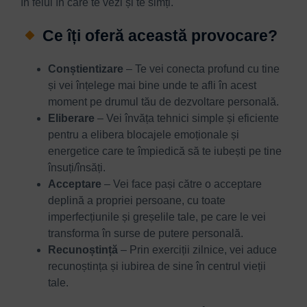
în felul în care te vezi și te simți.
Ce îți oferă această provocare?
Conștientizare
– Te vei conecta profund cu tine
și vei înțelege mai bine unde te afli în acest
moment pe drumul tău de dezvoltare personală.
Eliberare
– Vei învăța tehnici simple și eficiente
pentru a elibera blocajele emoționale și
energetice care te împiedică să te iubești pe tine
însuți/însăți.
Acceptare
– Vei face pași către o acceptare
deplină a propriei persoane, cu toate
imperfecțiunile și greșelile tale, pe care le vei
transforma în surse de putere personală.
Recunoștință
– Prin exerciții zilnice, vei aduce
recunoștința și iubirea de sine în centrul vieții
tale.