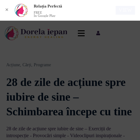
Relația Perfectă
✕
VIEW
FREE
In Google Play
Acțiune,
Cărți,
Programe
28 de zile de acțiune spre
iubire de sine –
Schimbarea începe cu tine
28 de zile de acțiune spre iubire de sine – Exerciții de
introspecție - Provocări simple - Videoclipuri inspiraționale -