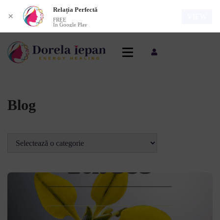
Relația Perfectă
VIEW
✕
FREE
In Google Play
Blog