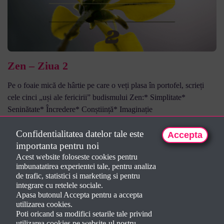
Zen – Ziua 2
Pe o foaie mică de hârtie pe care o veți plasa în portofel, scrieți
cele cinci „uși ale fericirii” budismului Zen:* Simplitate*
Seninătate* Încredere* Conștiință* Imaginație
Înțelepciune Zen
,
General
Dorela Iepan
5 ani ago
Confidentialitatea datelor tale este
Accepta
No comments
importanta pentru noi
Acest website foloseste cookies pentru
imbunatatirea experientei tale, pentru analiza
de trafic, statistici si marketing si pentru
integrare cu retelele sociale.
Apasa butonul Accepta pentru a accepta
utilizarea cookies.
Poti oricand sa modifici setarile tale privind
utilizarea cookies pe website-ul nostru.