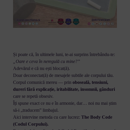
Și poate că, în ultimele luni, te-ai surprins întrebându-te:
„Oare e ceva în neregulă cu mine?”
Adevărul e că nu ești blocat(ă).
Doar deconectat(ă) de mesajele subtile ale corpului tău.
Corpul comunică mereu — prin
oboseală, tensiuni,
dureri fără explicație, iritabilitate, insomnii, gânduri
care se repetă obsesiv.
Îți spune exact ce nu e în armonie, dar… noi nu mai știm
să-i „traducem” limbajul.
Aici intervine metoda cu care lucrez:
The Body Code
(Codul Corpului).