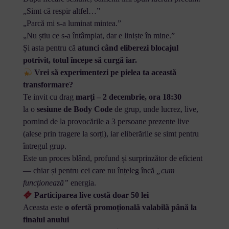
„Simt că respir altfel…”
„Parcă mi s-a luminat mintea.”
„Nu știu ce s-a întâmplat, dar e liniște în mine.”
Și asta pentru că
atunci când eliberezi blocajul
potrivit, totul începe să curgă iar.
Vrei să experimentezi pe pielea ta această
transformare?
Te invit cu drag
marți – 2 decembrie, ora 18:30
la o
sesiune de Body Code
de grup, unde lucrez, live,
pornind de la provocările a 3 persoane prezente live
(alese prin tragere la sorți), iar eliberările se simt pentru
întregul grup.
Este un proces blând, profund și surprinzător de eficient
— chiar și pentru cei care nu înțeleg încă
„cum
funcționează”
energia.
Participarea live costă doar 50 lei
Aceasta este
o ofertă promoțională valabilă până la
finalul anului