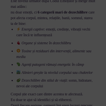
Este nivelul următor după Codul Emoțiilor și merge mult
mai adânc:
nu doar emoții, ci
6 categorii mari de dezechilibre
care
pot afecta corpul, mintea, relațiile, banii, somnul, starea
ta de bine:
Energii captive
: emoții, credințe, vibrații vechi
care încă te influențează
Organe și sisteme în dezechilibru
Toxine și reziduuri din intervenții, alimente sau
mediu
Agenți patogeni rămași energetic în câmp
Alinieri greșite la nivelul corpului sau chakrelor
Dezechilibre din stilul de viață
: somn, hidratare,
nevoi ale corpului
Corpul știe exact care dintre acestea te afectează.
Eu doar te ajut să identifici și să eliberezi.
După fiecare sesiune, oamenii îmi spun lucruri precum: