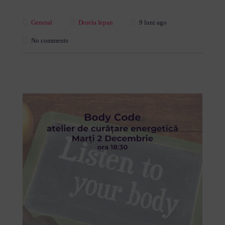
General
Dorela Iepan
9 luni ago
No comments