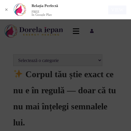
Relația Perfectă
VIEW
✕
FREE
In Google Play
Corpul tău știe exact ce
nu e în regulă — doar că tu
nu mai înțelegi semnalele
lui.