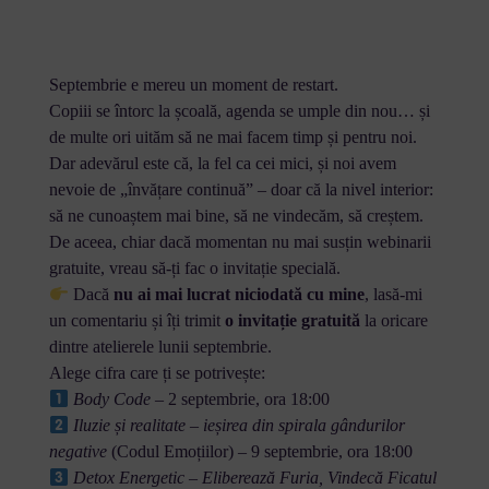
Septembrie e mereu un moment de restart.
Copiii se întorc la școală, agenda se umple din nou… și
de multe ori uităm să ne mai facem timp și pentru noi.
Dar adevărul este că, la fel ca cei mici, și noi avem
nevoie de „învățare continuă” – doar că la nivel interior:
să ne cunoaștem mai bine, să ne vindecăm, să creștem.
De aceea, chiar dacă momentan nu mai susțin webinarii
gratuite, vreau să-ți fac o invitație specială.
Dacă
nu ai mai lucrat niciodată cu mine
, lasă-mi
un comentariu și îți trimit
o invitație gratuită
la oricare
dintre atelierele lunii septembrie.
Alege cifra care ți se potrivește:
Body Code
– 2 septembrie, ora 18:00
Iluzie și realitate – ieșirea din spirala gândurilor
negative
(Codul Emoțiilor) – 9 septembrie, ora 18:00
Detox Energetic – Eliberează Furia, Vindecă Ficatul