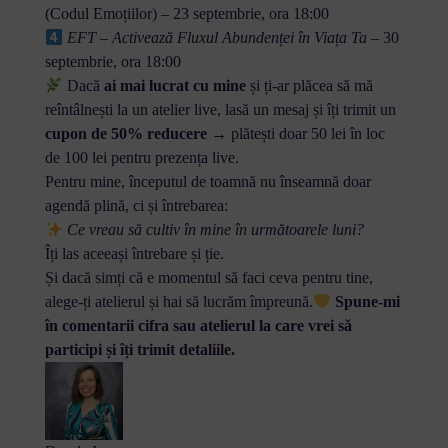
(Codul Emoțiilor) – 23 septembrie, ora 18:00
EFT – Activează Fluxul Abundenței în Viața Ta
– 30
septembrie, ora 18:00
Dacă
ai mai lucrat cu mine
și ți-ar plăcea să mă
reîntâlnești la un atelier live, lasă un mesaj și îți trimit un
cupon de 50% reducere
→ plătești doar 50 lei în loc
de 100 lei pentru prezența live.
Pentru mine, începutul de toamnă nu înseamnă doar
agendă plină, ci și întrebarea:
Ce vreau să cultiv în mine în următoarele luni?
Îți las aceeași întrebare și ție.
Și dacă simți că e momentul să faci ceva pentru tine,
alege-ți atelierul și hai să lucrăm împreună.
Spune-mi
în comentarii cifra sau atelierul la care vrei să
participi și îți trimit detaliile.