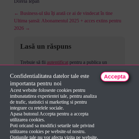
Dorela Iepan
← Business-ul tău îți arată ce ai de vindecat în tine
Ultima șansă: Abonamentul 2025 + acces extins pentru
2026 →
Lasă un răspuns
Trebuie să fii
autentificat
pentru a publica un
comentariu.
Confidentialitatea datelor tale este
Accepta
importanta pentru noi
Acest website foloseste cookies pentru
imbunatatirea experientei tale, pentru analiza
de trafic, statistici si marketing si pentru
integrare cu retelele sociale.
Apasa butonul Accepta pentru a accepta
utilizarea cookies.
Poti oricand sa modifici setarile tale privind
utilizarea cookies pe website-ul nostru.
Optiunile tale nu vor afecta vizita pe website.