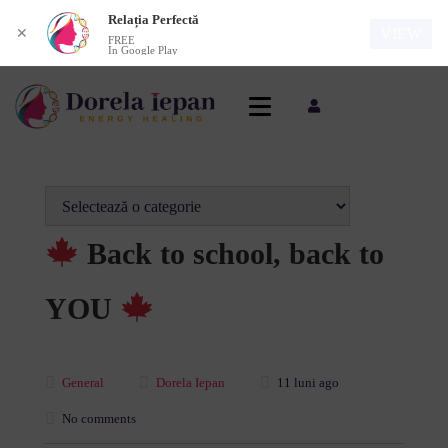
Relația Perfectă
VIEW
✕
FREE
In Google Play
Back to school, back to
YOU
General
Dorela Iepan
11 luni ago
No comments