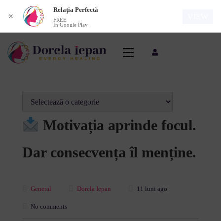
Relația Perfectă
VIEW
✕
FREE
In Google Play
Motivația aprinde focul.
Dar consecvența îl menține.
General
Dorela Iepan
11 luni ago
No comments