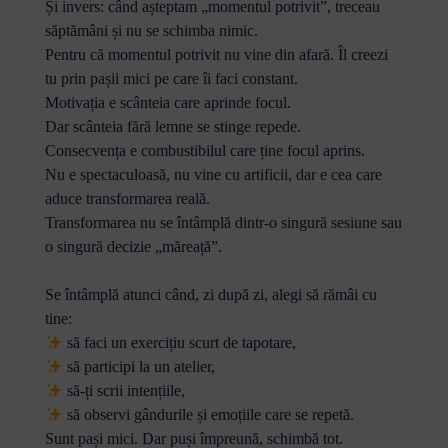
Și invers: când așteptam „momentul potrivit”, treceau
săptămâni și nu se schimba nimic.
Pentru că momentul potrivit nu vine din afară. Îl creezi
tu prin pașii mici pe care îi faci constant.
Motivația e scânteia care aprinde focul.
Dar scânteia fără lemne se stinge repede.
Consecvența e combustibilul care ține focul aprins.
Nu e spectaculoasă, nu vine cu artificii, dar e cea care
aduce transformarea reală.
Transformarea nu se întâmplă dintr-o singură sesiune sau
o singură decizie „măreață”.
Se întâmplă atunci când, zi după zi, alegi să rămâi cu
tine:
să faci un exercițiu scurt de tapotare,
să participi la un atelier,
să-ți scrii intențiile,
să observi gândurile și emoțiile care se repetă.
Sunt pași mici. Dar puși împreună, schimbă tot.