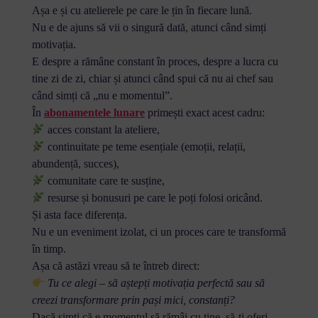
Așa e și cu atelierele pe care le țin în fiecare lună.
Nu e de ajuns să vii o singură dată, atunci când simți
motivația.
E despre a rămâne constant în proces, despre a lucra cu
tine zi de zi, chiar și atunci când spui că nu ai chef sau
când simți că „nu e momentul”.
În
abonamentele lunare
primești exact acest cadru:
acces constant la ateliere,
continuitate pe teme esențiale (emoții, relații,
abundență, succes),
comunitate care te susține,
resurse și bonusuri pe care le poți folosi oricând.
Și asta face diferența.
Nu e un eveniment izolat, ci un proces care te transformă
în timp.
Așa că astăzi vreau să te întreb direct:
Tu ce alegi – să aștepți motivația perfectă sau să
creezi transformare prin pași mici, constanți?
Dacă simți că e momentul să rămâi cu tine, să-ți oferi