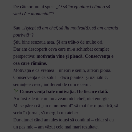
De câte ori nu ai spus:
„O să încep atunci când o să
simt că e momentul”
?
Sau
„Aștept să am chef, să fiu motivat(ă), să am energia
potrivită”
?
Știu bine senzația asta. Și am trăit-o de multe ori.
Dar am descoperit ceva care mi-a schimbat complet
perspectiva:
motivația vine și pleacă. Consecvența e
cea care rămâne.
Motivația e ca vremea – uneori e senin, alteori plouă.
Consecvența e ca solul – dacă plantezi și uzi zilnic,
semințele cresc, indiferent de cum e cerul.
Consecvența bate motivația. De fiecare dată.
Au fost zile în care nu aveam nici chef, nici energie.
Mi se părea că „nu e momentul” să mai fac o practică, să
scriu în jurnal, să merg la un atelier.
Dar atunci când am ales totuși să continui – chiar și cu
un pas mic – am văzut cele mai mari rezultate.