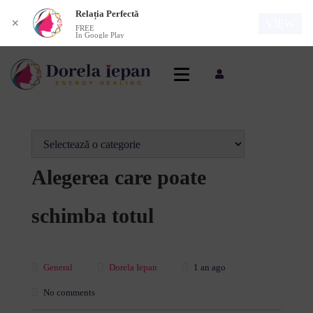
Relația Perfectă
VIEW
✕
FREE
In Google Play
Alegerea care poate
schimba totul
General
Dorela Iepan
1 an ago
No comments