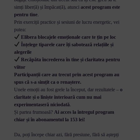
simți liber(ă) și împăcat(ă), atunci
acest program este
pentru tine
.
Prin exerciții practice și sesiuni de lucru energetic, vei
putea:
Elibera blocajele emoționale care te țin pe loc
Înțelege tiparele care îți sabotează relațiile și
alegerile
Recăpăta încrederea în tine și claritatea pentru
viitor
Participanții care au trecut prin acest program au
spus că s-a simțit ca o renaștere.
Unele emoții au fost grele la început, dar rezultatele –
o
claritate și o liniște interioară cum nu mai
experimentaseră niciodată
.
Și partea frumoasă?
Ai acces la întregul program
chiar și în abonamentul la 153 lei!
Da, poți începe chiar azi, fără presiune, fără să aștepți