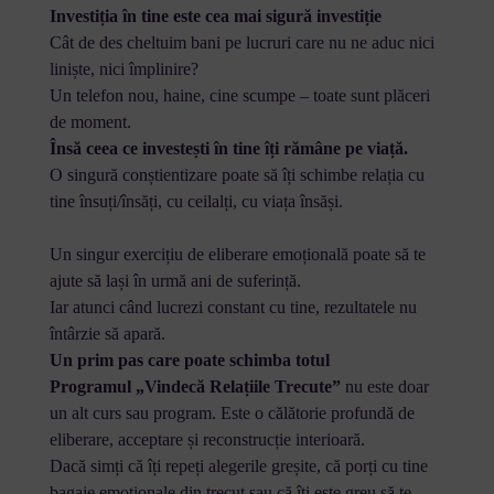
Investiția în tine este cea mai sigură investiție
Cât de des cheltuim bani pe lucruri care nu ne aduc nici
liniște, nici împlinire?
Un telefon nou, haine, cine scumpe – toate sunt plăceri
de moment.
Însă ceea ce investești în tine îți rămâne pe viață.
O singură conștientizare poate să îți schimbe relația cu
tine însuți/însăți, cu ceilalți, cu viața însăși.
Un singur exercițiu de eliberare emoțională poate să te
ajute să lași în urmă ani de suferință.
Iar atunci când lucrezi constant cu tine, rezultatele nu
întârzie să apară.
Un prim pas care poate schimba totul
Programul „Vindecă Relațiile Trecute”
nu este doar
un alt curs sau program. Este o călătorie profundă de
eliberare, acceptare și reconstrucție interioară.
Dacă simți că îți repeți alegerile greșite, că porți cu tine
bagaje emoționale din trecut sau că îți este greu să te