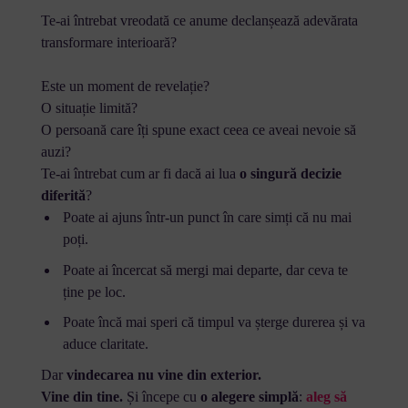
Te-ai întrebat vreodată ce anume declanșează adevărata
transformare interioară?
Este un moment de revelație?
O situație limită?
O persoană care îți spune exact ceea ce aveai nevoie să
auzi?
Te-ai întrebat cum ar fi dacă ai lua
o singură decizie
diferită
?
Poate ai ajuns într-un punct în care simți că nu mai
poți.
Poate ai încercat să mergi mai departe, dar ceva te
ține pe loc.
Poate încă mai speri că timpul va șterge durerea și va
aduce claritate.
Dar
vindecarea nu vine din exterior.
Vine din tine.
Și începe cu
o alegere simplă
:
aleg să