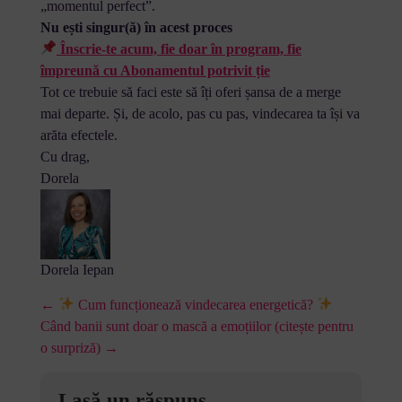
„momentul perfect”.
Nu ești singur(ă) în acest proces
Înscrie-te acum, fie doar în program, fie
împreună cu Abonamentul potrivit ție
Tot ce trebuie să faci este să îți oferi șansa de a merge
mai departe. Și, de acolo, pas cu pas, vindecarea ta își va
arăta efectele.
Cu drag,
Dorela
Dorela Iepan
←
Cum funcționează vindecarea energetică?
Când banii sunt doar o mască a emoțiilor (citește pentru
o surpriză) →
Lasă un răspuns