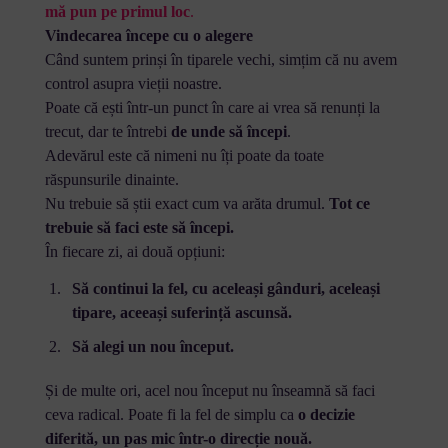
mă pun pe primul loc
.
Vindecarea începe cu o alegere
Când suntem prinși în tiparele vechi, simțim că nu avem
control asupra vieții noastre.
Poate că ești într-un punct în care ai vrea să renunți la
trecut, dar te întrebi
de unde să începi
.
Adevărul este că nimeni nu îți poate da toate
răspunsurile dinainte.
Nu trebuie să știi exact cum va arăta drumul.
Tot ce
trebuie să faci este să începi.
În fiecare zi, ai două opțiuni:
Să continui la fel, cu aceleași gânduri, aceleași
tipare, aceeași suferință ascunsă.
Să alegi un nou început.
Și de multe ori, acel nou început nu înseamnă să faci
ceva radical. Poate fi la fel de simplu ca
o decizie
diferită, un pas mic într-o direcție nouă.