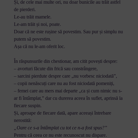
Și, de cele mai multe ori, nu doar bunicile au trăit astfel
de pierderi.
Le-au trăit mamele.
Le-am trăit și noi, poate.
Doar că ne este rușine să povestim. Sau pur și simplu nu
putem să povestim.
Așa că nu le-am oferit loc.
În răspunsurile din chestionar, am citit povești despre:
– avorturi făcute din frică sau constrângere,
– sarcini pierdute despre care „nu vorbesc niciodată”,
– copii nenăscuți care nu au fost niciodată pomeniți,
– femei care au mers mai departe „ca și cum nimic nu s-
ar fi întâmplat,” dar cu durerea aceea în suflet, aprinsă la
fiecare suspin.
Și, aproape de fiecare dată, apare aceeași întrebare
nerostită:
„Oare ce s-a întâmplat cu tot ce n-a fost spus?”
Pentru că ceea ce nu este recunoscut nu dispare.