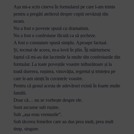
Așa mi-a scris cineva în formularul pe care l-am trimis
pentru a pregăti atelierul despre copiii nevăzuți din
neam.
Nu a fost o poveste spusă cu dramatism.
Nu a fost o confesiune făcută ca să șocheze.
A fost o constatare spusă simplu. Aproape factual.
Și, tocmai de aceea, m-a lovit în plin. Îți mărturisesc
faptul că mi-au dat lacrimile la multe din confesiunile din
formular. La toate poveștile voastre tulburătoare și la
toată durerea, rușinea, vinovăția, regretul și tristețea pe
care le-am simțit în cuvintele voastre.
Pentru că genul acesta de adevăruri există în foarte multe
familii.
Doar că… nu se vorbește despre ele.
Sunt ascunse sub rușine.
Sub „așa erau vremurile”.
Sub tăcerea femeilor care au dus prea mult, prea mult
timp, singure.