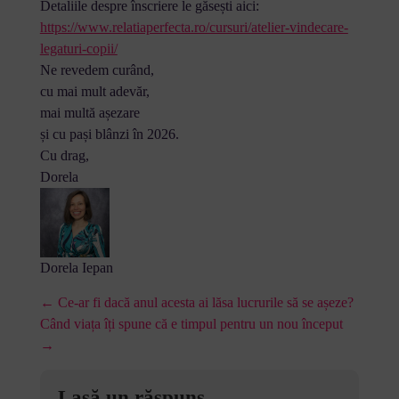
Detaliile despre înscriere le găsești aici:
https://www.relatiaperfecta.ro/cursuri/atelier-vindecare-
legaturi-copii/
Ne revedem curând,
cu mai mult adevăr,
mai multă așezare
și cu pași blânzi în 2026.
Cu drag,
Dorela
Dorela Iepan
← Ce-ar fi dacă anul acesta ai lăsa lucrurile să se așeze?
Când viața îți spune că e timpul pentru un nou început
→
Lasă un răspuns