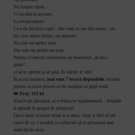
Nu forțăm nimic.
Ci lucrăm la așezare.
La recunoaștere.
La a da fiecărui copil – din viața ta sau din neam – un
loc care aduce liniște, nu apăsare.
Nu este un atelier ușor.
Dar este un atelier necesar.
Pentru că uneori vindecarea nu înseamnă „să treci
peste”,
ci să te oprești și să spui, în sfârșit:
te văd
.
În acest moment,
mai sunt 7 locuri disponibile
, tocmai
pentru ca acest proces să fie susținut cu grijă reală.
🎟
Preț: 333 lei
(Dacă ești abonat/ă, ai o reducere suplimentară – detaliile
le găsești în grupul de telegram)
Dacă simți că acest email te-a atins, chiar și fără să știi
exact de ce, e posibil ca subiectul să te privească mai
mult decât crezi.