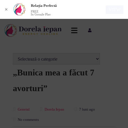
Relația Perfectă
VIEW
✕
FREE
In Google Play
„Bunica mea a făcut 7
avorturi”
General
Dorela Iepan
7 luni ago
No comments