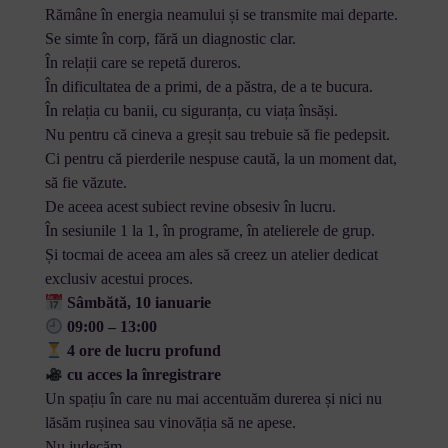
Rămâne în energia neamului și se transmite mai departe.
Se simte în corp, fără un diagnostic clar.
În relații care se repetă dureros.
În dificultatea de a primi, de a păstra, de a te bucura.
În relația cu banii, cu siguranța, cu viața însăși.
Nu pentru că cineva a greșit sau trebuie să fie pedepsit.
Ci pentru că pierderile nespuse caută, la un moment dat,
să fie văzute.
De aceea acest subiect revine obsesiv în lucru.
În sesiunile 1 la 1, în programe, în atelierele de grup.
Și tocmai de aceea am ales să creez un atelier dedicat
exclusiv acestui proces.
Sâmbătă, 10 ianuarie
09:00 – 13:00
4 ore de lucru profund
cu acces la înregistrare
Un spațiu în care nu mai accentuăm durerea și nici nu
lăsăm rușinea sau vinovăția să ne apese.
Nu judecăm.