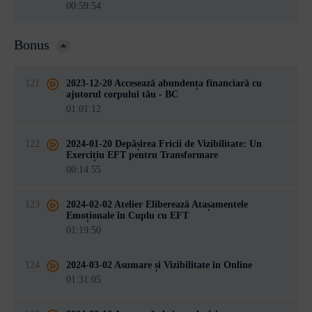
00:59:54
Bonus
121
2023-12-20 Accesează abundența financiară cu
ajutorul corpului tău - BC
01:01:12
122
2024-01-20 Depășirea Fricii de Vizibilitate: Un
Exercițiu EFT pentru Transformare
00:14:55
123
2024-02-02 Atelier Eliberează Atașamentele
Emoționale în Cuplu cu EFT
01:19:50
124
2024-03-02 Asumare și Vizibilitate în Online
01:31:05