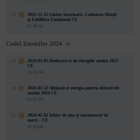
28
2023-12-15 Liniște interioară: Calmarea Minții
și Echilibru Emoțional CE
01:08:16
Codul Emoțiilor 2024
29
2024-01-05 Dezbracă-te de energiile anului 2023
CE
01:10:04
30
2024-01-12 Aliniază-ți energia pentru obiectivele
anului 2024 CE
01:07:59
31
2024-02-02 Iubire de sine și sentimentul de
merit - CE
01:03:08