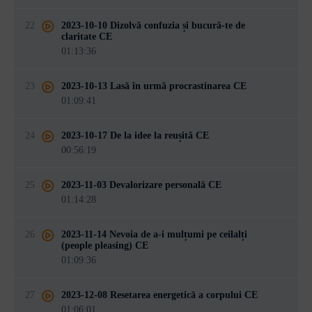
22
2023-10-10 Dizolvă confuzia și bucură-te de
claritate CE
01:13:36
23
2023-10-13 Lasă în urmă procrastinarea CE
01:09:41
24
2023-10-17 De la idee la reușită CE
00:56:19
25
2023-11-03 Devalorizare personală CE
01:14:28
26
2023-11-14 Nevoia de a-i mulțumi pe ceilalți
(people pleasing) CE
01:09:36
27
2023-12-08 Resetarea energetică a corpului CE
01:06:01