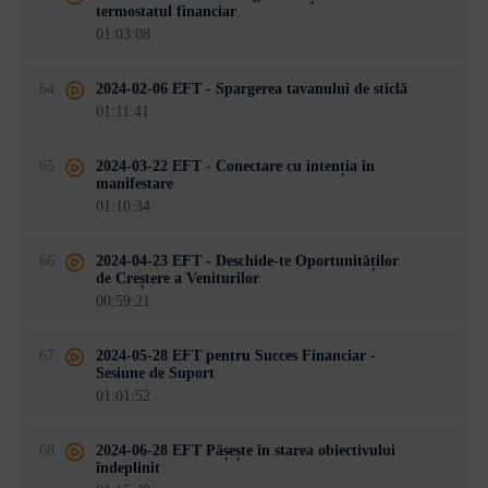
termostatul financiar
01:03:08
64
2024-02-06 EFT - Spargerea tavanului de sticlă
01:11:41
65
2024-03-22 EFT - Conectare cu intenția în
manifestare
01:10:34
66
2024-04-23 EFT - Deschide-te Oportunităților
de Creștere a Veniturilor
00:59:21
67
2024-05-28 EFT pentru Succes Financiar -
Sesiune de Suport
01:01:52
68
2024-06-28 EFT Pășește în starea obiectivului
îndeplinit