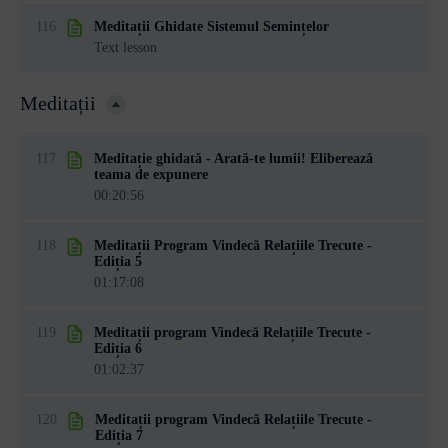
116
Meditații Ghidate Sistemul Semințelor
Text lesson
Meditații
117
Meditație ghidată - Arată-te lumii! Eliberează
teama de expunere
00:20:56
118
Meditații Program Vindecă Relațiile Trecute -
Ediția 5
01:17:08
119
Meditații program Vindecă Relațiile Trecute -
Ediția 6
01:02:37
120
Meditații program Vindecă Relațiile Trecute -
Ediția 7