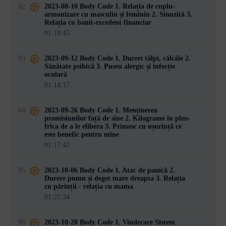
82
2023-08-10 Body Code 1. Relația de cuplu-
armonizare cu masculin și feminin 2. Sinuzită 3.
Relația cu banii-excedent financiar
01:18:45
83
2023-09-12 Body Code 1. Dureri tălpi, călcâie 2.
Sănătate psihică 3. Puseu alergic și infecție
oculară
01:14:17
84
2023-09-26 Body Code 1. Menținerea
promisiunilor față de sine 2. Kilograme în plus-
frica de a le elibera 3. Primesc cu ușurință ce
este benefic pentru mine
01:17:42
85
2023-10-06 Body Code 1. Atac de panică 2.
Durere pumn și deget mare dreapta 3. Relația
cu părinții - relația cu mama
01:21:34
86
2023-10-20 Body Code 1. Vindecare Sistem