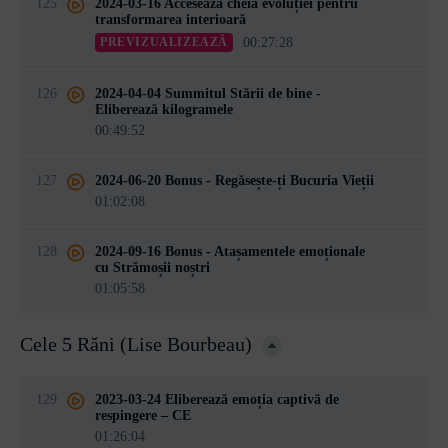
125
2024-03-16 Accesează cheia evoluției pentru
transformarea interioară
00:27:28
PREVIZUALIZEAZĂ
126
2024-04-04 Summitul Stării de bine -
Eliberează kilogramele
00:49:52
127
2024-06-20 Bonus - Regăsește-ți Bucuria Vieții
01:02:08
128
2024-09-16 Bonus - Atașamentele emoționale
cu Strămoșii noștri
01:05:58
Cele 5 Răni (Lise Bourbeau)
129
2023-03-24 Eliberează emoția captivă de
respingere – CE
01:26:04