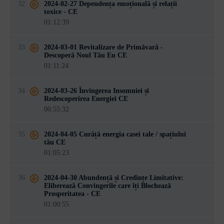
32
2024-02-27 Dependența emoțională și relații
toxice - CE
01:12:39
33
2024-03-01 Revitalizare de Primăvară -
Descoperă Noul Tău Eu CE
01:11:24
34
2024-03-26 Învingerea Insomniei și
Redescoperirea Energiei CE
00:55:32
35
2024-04-05 Curăță energia casei tale / spațiului
tău CE
01:05:23
36
2024-04-30 Abundență și Credințe Limitative:
Eliberează Convingerile care îți Blochează
Prosperitatea - CE
01:00:55