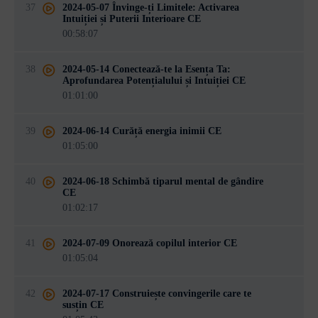
37
2024-05-07 Învinge-ți Limitele: Activarea
Intuiției și Puterii Interioare CE
00:58:07
38
2024-05-14 Conectează-te la Esența Ta:
Aprofundarea Potențialului și Intuiției CE
01:01:00
39
2024-06-14 Curăță energia inimii CE
01:05:00
40
2024-06-18 Schimbă tiparul mental de gândire
CE
01:02:17
41
2024-07-09 Onorează copilul interior CE
01:05:04
42
2024-07-17 Construiește convingerile care te
susțin CE