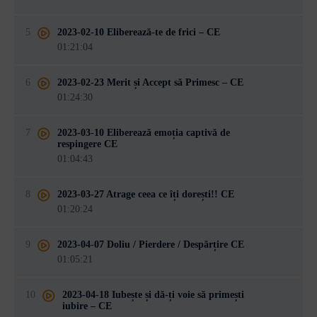
5
2023-02-10 Eliberează-te de frici – CE
01:21:04
6
2023-02-23 Merit și Accept să Primesc – CE
01:24:30
7
2023-03-10 Eliberează emoția captivă de
respingere CE
01:04:43
8
2023-03-27 Atrage ceea ce îți dorești!! CE
01:20:24
9
2023-04-07 Doliu / Pierdere / Despărțire CE
01:05:21
10
2023-04-18 Iubește și dă-ți voie să primești
iubire – CE