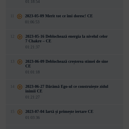
01:18:54
11
2023-05-09 Merit tot ce îmi doresc! CE
01:06:53
12
2023-05-16 Deblochează energia la nivelul celor
7 Chakre – CE
01:21:37
13
2023-06-09 Deblochează creșterea stimei de sine
CE
01:01:18
14
2023-06-27 Dărâmă Ego-ul ce construiește zidul
inimii CE
01:21:27
15
2023-07-04 Iartă și primește iertare CE
01:03:36