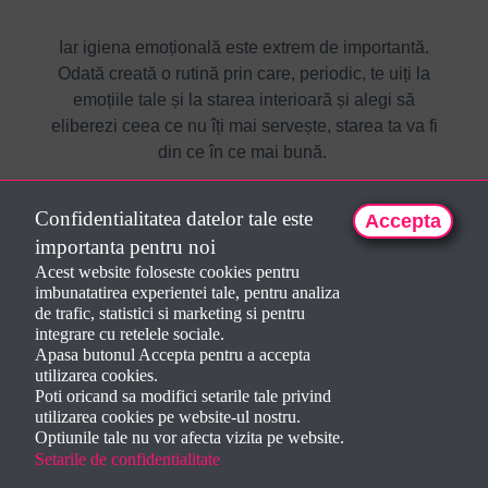
Iar igiena emoțională este extrem de importantă.
Odată creată o rutină prin care, periodic, te uiți la
emoțiile tale și la starea interioară și alegi să
eliberezi ceea ce nu îți mai servește, starea ta va fi
din ce în ce mai bună.
Nu poți alege ce se întâmplă în jurul tău, însă poți
Confidentialitatea datelor tale este
Accepta
alege felul cum reacționezi. Și cu cât ai mai multă
importanta pentru noi
grijă de starea ta și lași în urmă bagajul emoțional
Acest website foloseste cookies pentru
care nu îți mai folosește, cu atât îți va fi mai ușor să
imbunatatirea experientei tale, pentru analiza
privești viața cu detașare, să rămâi calm(ă) și
de trafic, statistici si marketing si pentru
centrat(ă), și să găsești cele mai bune soluții, în
integrare cu retelele sociale.
Apasa butonul Accepta pentru a accepta
orice moment.
utilizarea cookies.
Poti oricand sa modifici setarile tale privind
Te invit să te abonezi la stare de bine, accesând
utilizarea cookies pe website-ul nostru.
lunar
atelierele de eliberare emoțională în care
Optiunile tale nu vor afecta vizita pe website.
folosim tehnici precum Codul Emoțiilor, Body
Setarile de confidentialitate
Code și EFT
pentru a te elibera de emoții captive,