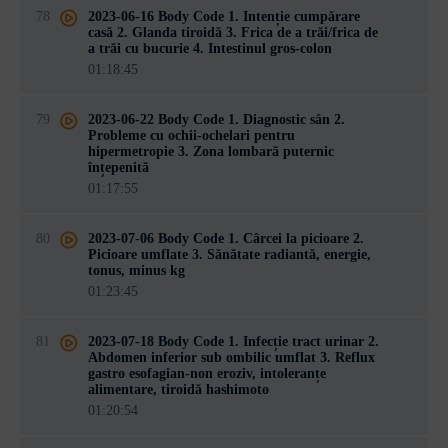
78
2023-06-16 Body Code 1. Intenție cumpărare
casă 2. Glanda tiroidă 3. Frica de a trăi/frica de
a trăi cu bucurie 4. Intestinul gros-colon
01:18:45
79
2023-06-22 Body Code 1. Diagnostic sân 2.
Probleme cu ochii-ochelari pentru
hipermetropie 3. Zona lombară puternic
înțepenită
01:17:55
80
2023-07-06 Body Code 1. Cârcei la picioare 2.
Picioare umflate 3. Sănătate radiantă, energie,
tonus, minus kg
01:23:45
81
2023-07-18 Body Code 1. Infecție tract urinar 2.
Abdomen inferior sub ombilic umflat 3. Reflux
gastro esofagian-non eroziv, intoleranțe
alimentare, tiroidă hashimoto
01:20:54