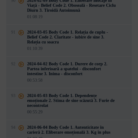
90
2024-02-09 Body Code 1. Eliberare Blocaje în
Viață - Belief Code 2. Oboseală - Resetare Ciclu
Diurn 3. Tiroidă Autoimună
01:08:19
91
2024-03-05 Body Code 1. Relația de cuplu -
Belief Code 2. Claritate - iubire de sine 3.
Relația cu soacra
01:10:39
92
2024-04-02 Body Code 1. Durere de corp 2.
Partea inferioară a spatelui - disconfort
intestine 3. Inima - disconfort
00:53:58
93
2024-05-03 Body Code 1. Dependențe
emoționale 2. Stima de sine scăzută 3. Furie de
necontrolat
00:55:29
94
2024-06-04 Body Code 1. Autenticitate în
carieră 2. Eliberare emoțională 3. Kg în plus