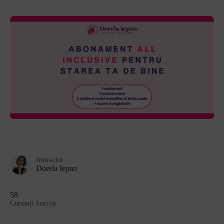
Instructor
Dorela Iepan
58
Cursanți
înscriși