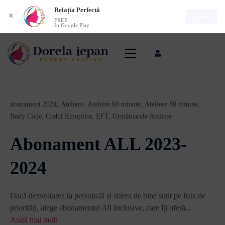
Relația Perfectă
✕
VIEW
FREE
In Google Play
abonament 2024,
Ateliere,
Ateliere 60 minute,
Ateliere 80 minute,
Body Code,
Codul Emoțiilor,
EFT,
Următoarele Ateliere
Abonament ALL 2023-
2024
Dacă dezvoltarea ta personală și starea de bine sunt pe lista de
priorități, alege abonamentul All Inclusive, care îți oferă
...
Arată mai mult