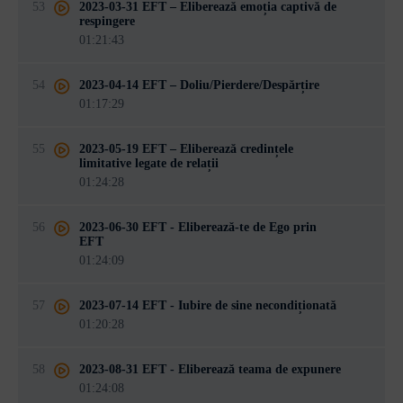
53
2023-03-31 EFT – Eliberează emoția captivă de
respingere
01:21:43
54
2023-04-14 EFT – Doliu/Pierdere/Despărțire
01:17:29
55
2023-05-19 EFT – Eliberează credințele
limitative legate de relații
01:24:28
56
2023-06-30 EFT - Eliberează-te de Ego prin
EFT
01:24:09
57
2023-07-14 EFT - Iubire de sine necondiționată
01:20:28
58
2023-08-31 EFT - Eliberează teama de expunere
01:24:08