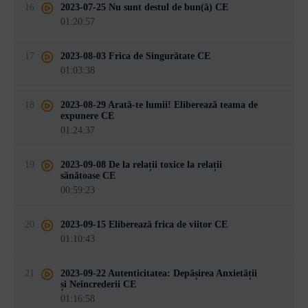
16
2023-07-25 Nu sunt destul de bun(ă) CE
01:20:57
17
2023-08-03 Frica de Singurătate CE
01:03:38
18
2023-08-29 Arată-te lumii! Eliberează teama de
expunere CE
01:24:37
19
2023-09-08 De la relații toxice la relații
sănătoase CE
00:59:23
20
2023-09-15 Eliberează frica de viitor CE
01:10:43
21
2023-09-22 Autenticitatea: Depășirea Anxietății
și Neîncrederii CE
01:16:58