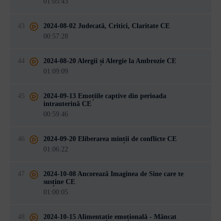
01:05:43
43
2024-08-02 Judecată, Critici, Claritate CE
00:57:28
44
2024-08-20 Alergii și Alergie la Ambrozie CE
01:09:09
45
2024-09-13 Emoțiile captive din perioada
intrauterină CE
00:59:46
46
2024-09-20 Eliberarea minții de conflicte CE
01:06:22
47
2024-10-08 Ancorează Imaginea de Sine care te
susține CE
01:00:05
48
2024-10-15 Alimentație emoțională - Mâncat