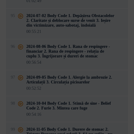
01:02:49
95
2024-07-02 Body Code 1. Depășirea Obstacolelor
2. Claritate și deblocare surse de venit 3. Ieșire
din victimizare, auto-sabotaj, îndoială
00:55:21
96
2024-08-06 Body Code 1. Rana de respingere -
financiar 2. Rana de respingere - relația de
cuplu 3. Îngrijorare și dureri de stomac
00:56:54
97
2024-09-05 Body Code 1. Alergie la ambrozie 2.
Articulații 3. Circulația picioarelor
00:52:52
98
2024-10-04 Body Code 1. Stimă de sine - Belief
Code 2. Furie 3. Mintea care fuge
00:54:16
99
2024-11-05 Body Code 1. Durere de stomac 2.