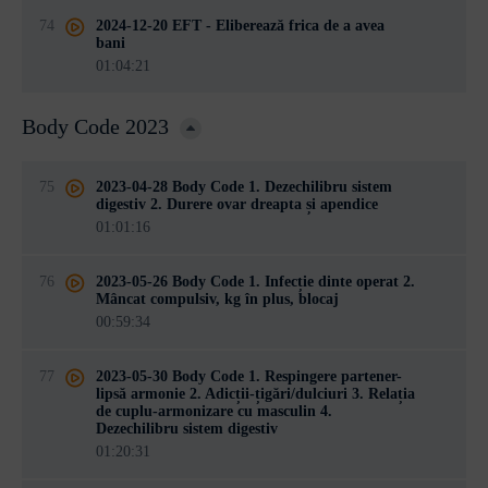
74
2024-12-20 EFT - Eliberează frica de a avea
bani
01:04:21
Body Code 2023
75
2023-04-28 Body Code 1. Dezechilibru sistem
digestiv 2. Durere ovar dreapta și apendice
01:01:16
76
2023-05-26 Body Code 1. Infecție dinte operat 2.
Mâncat compulsiv, kg în plus, blocaj
00:59:34
77
2023-05-30 Body Code 1. Respingere partener-
lipsă armonie 2. Adicții-țigări/dulciuri 3. Relația
de cuplu-armonizare cu masculin 4.
Dezechilibru sistem digestiv
01:20:31