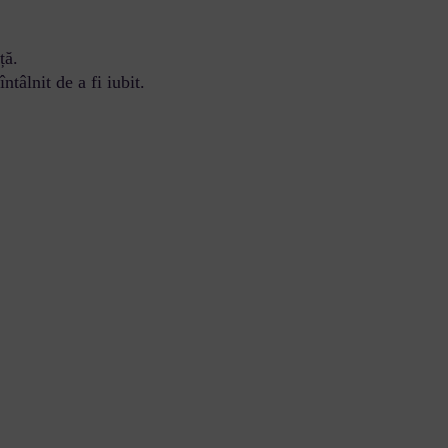
ță.
ntâlnit de a fi iubit.