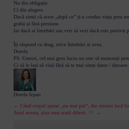
Nu din obligație.
Ci din alegere.
Dacă simți că acest „după ce” ți-a condus viața prea mult
grabă și fără presiune.
Iar dacă ai întrebări sau vrei să vezi dacă este potrivit
Îți răspund cu drag, orice întrebări ai avea.
Dorela
PS: Uneori, cel mai greu lucru nu este să muncești pent
Ci să le lași să vină fără să te mai simți dator / datoare.
Dorela Iepan
← Când corpul spune „nu mai pot”, dar mintea încă fo
Anul acesta, ziua mea arată diferit.
→