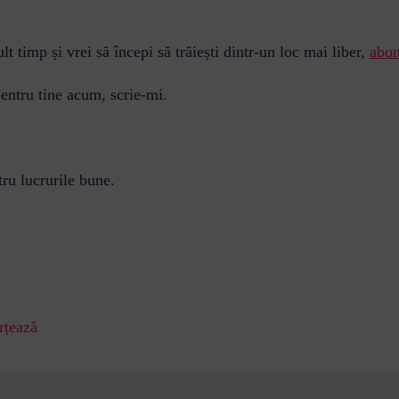
 timp și vrei să începi să trăiești dintr-un loc mai liber,
abo
 pentru tine acum, scrie-mi.
ru lucrurile bune.
rțează