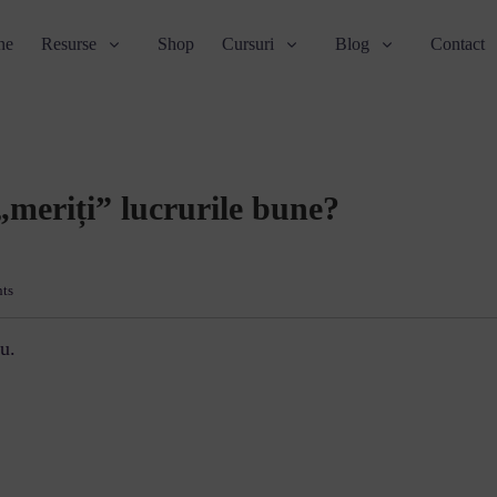
ne
Resurse
Shop
Cursuri
Blog
Contact
 „meriți” lucrurile bune?
ts
u.