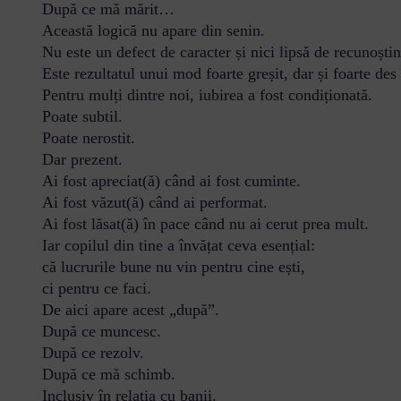
După ce mă mărit…
Această logică nu apare din senin.
Nu este un defect de caracter și nici lipsă de recunoștin
Este rezultatul unui mod foarte greșit, dar și foarte des î
Pentru mulți dintre noi, iubirea a fost condiționată.
Poate subtil.
Poate nerostit.
Dar prezent.
Ai fost apreciat(ă) când ai fost cuminte.
Ai fost văzut(ă) când ai performat.
Ai fost lăsat(ă) în pace când nu ai cerut prea mult.
Iar copilul din tine a învățat ceva esențial:
că lucrurile bune nu vin pentru cine ești,
ci pentru ce faci.
De aici apare acest „după”.
După ce muncesc.
După ce rezolv.
După ce mă schimb.
Inclusiv în relația cu banii.