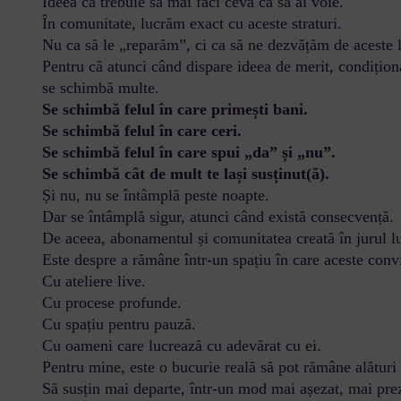
Ideea că trebuie să mai faci ceva ca să ai voie.
În comunitate, lucrăm exact cu aceste straturi.
Nu ca să le „reparăm”, ci ca să ne dezvățăm de aceste l
Pentru că atunci când dispare ideea de merit, condițion
se schimbă multe.
Se schimbă felul în care primești bani.
Se schimbă felul în care ceri.
Se schimbă felul în care spui „da” și „nu”.
Se schimbă cât de mult te lași susținut(ă).
Și nu, nu se întâmplă peste noapte.
Dar se întâmplă sigur, atunci când există consecvență.
De aceea, abonamentul și comunitatea creată în jurul l
Este despre a rămâne într-un spațiu în care aceste convin
Cu ateliere live.
Cu procese profunde.
Cu spațiu pentru pauză.
Cu oameni care lucrează cu adevărat cu ei.
Pentru mine, este o bucurie reală să pot rămâne alături d
Să susțin mai departe, într-un mod mai așezat, mai pre