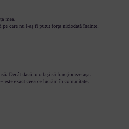
ața mea.
pe care nu l-aș fi putut forța niciodată înainte.
să. Decât dacă tu o lași să funcționeze așa.
ă – este exact ceea ce lucrăm în comunitate.