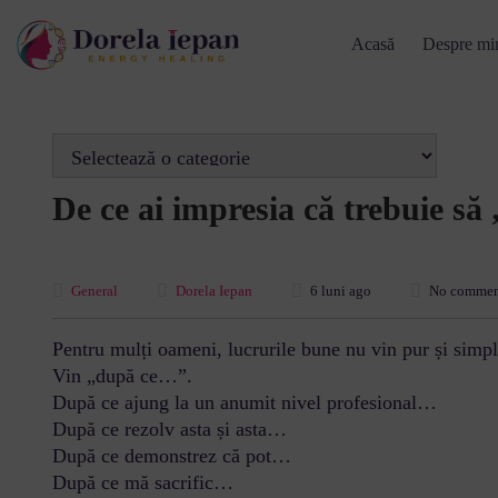
Acasă
Despre mi
De ce ai impresia că trebuie să
General
Dorela Iepan
6 luni ago
No commen
Pentru mulți oameni, lucrurile bune nu vin pur și simpl
Vin „după ce…”.
După ce ajung la un anumit nivel profesional…
După ce rezolv asta și asta…
După ce demonstrez că pot…
După ce mă sacrific…