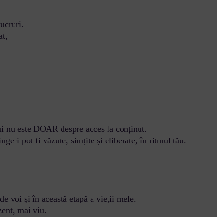
ucruri.
at,
ui nu este DOAR despre acces la conținut.
geri pot fi văzute, simțite și eliberate, în ritmul tău.
e voi și în această etapă a vieții mele.
zent, mai viu.