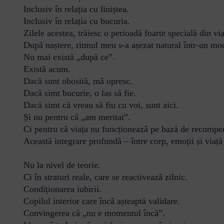
Inclusiv în relația cu liniștea.
Inclusiv în relația cu bucuria.
Zilele acestea, trăiesc o perioadă foarte specială din vi
După naștere, ritmul meu s-a așezat natural într-un mod 
Nu mai există „după ce”.
Există acum.
Dacă sunt obosită, mă opresc.
Dacă simt bucurie, o las să fie.
Dacă simt că vreau să fiu cu voi, sunt aici.
Și nu pentru că „am meritat”.
Ci pentru că viața nu funcționează pe bază de recompen
Această integrare profundă – între corp, emoții și viaț
Nu la nivel de teorie.
Ci în straturi reale, care se reactivează zilnic.
Condiționarea iubirii.
Copilul interior care încă așteaptă validare.
Convingerea că „nu e momentul încă”.