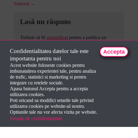
forțează →
Lasă un răspuns
Trebuie să fii
autentificat
pentru a publica un
comentariu.
Confidentialitatea datelor tale este
Accepta
importanta pentru noi
Acest website foloseste cookies pentru
imbunatatirea experientei tale, pentru analiza
de trafic, statistici si marketing si pentru
integrare cu retelele sociale.
Apasa butonul Accepta pentru a accepta
utilizarea cookies.
Poti oricand sa modifici setarile tale privind
utilizarea cookies pe website-ul nostru.
Optiunile tale nu vor afecta vizita pe website.
Setarile de confidentialitate
Creat de
Dorela Iepan
2024