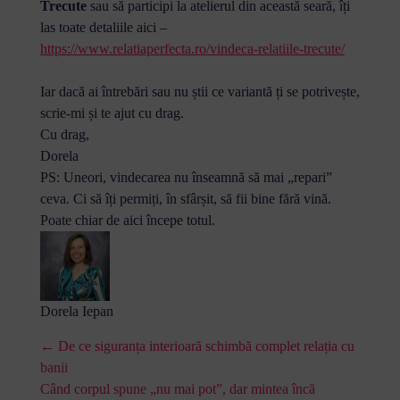
Trecute
sau să participi la atelierul din această seară, îți
las toate detaliile aici –
https://www.relatiaperfecta.ro/vindeca-relatiile-trecute/
Iar dacă ai întrebări sau nu știi ce variantă ți se potrivește,
scrie-mi și te ajut cu drag.
Cu drag,
Dorela
PS: Uneori, vindecarea nu înseamnă să mai „repari”
ceva. Ci să îți permiți, în sfârșit, să fii bine fără vină.
Poate chiar de aici începe totul.
Dorela Iepan
← De ce siguranța interioară schimbă complet relația cu
banii
Când corpul spune „nu mai pot”, dar mintea încă