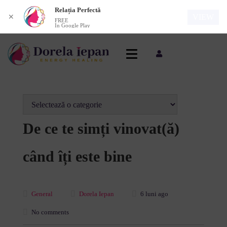
Relația Perfectă
VIEW
✕
FREE
In Google Play
De ce te simți vinovat(ă)
când îți este bine
General
Dorela Iepan
6 luni ago
No comments