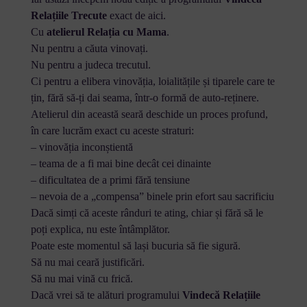
Relațiile Trecute
exact de aici.
Cu
atelierul Relația cu Mama
.
Nu pentru a căuta vinovați.
Nu pentru a judeca trecutul.
Ci pentru a elibera vinovăția, loialitățile și tiparele care te
țin, fără să-ți dai seama, într-o formă de auto-reținere.
Atelierul din această seară deschide un proces profund,
în care lucrăm exact cu aceste straturi:
– vinovăția inconștientă
– teama de a fi mai bine decât cei dinainte
– dificultatea de a primi fără tensiune
– nevoia de a „compensa” binele prin efort sau sacrificiu
Dacă simți că aceste rânduri te ating, chiar și fără să le
poți explica, nu este întâmplător.
Poate este momentul să lași bucuria să fie sigură.
Să nu mai ceară justificări.
Să nu mai vină cu frică.
Dacă vrei să te alături programului
Vindecă Relațiile