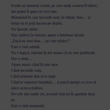
Există un moment ciudat, pe care mulți oameni îl trăiesc,
dar puțini îl spun cu voce tare.
Momentul în care lucrurile sunt, în sfârșit, bine… și
totuși nu te poți bucura pe deplin.
Nu lipsește nimic.
Dar, undeva în interior, apare o întrebare tăcută:
„Dacă eu sunt bine… pe cine trădez?”
Este o vină subtilă.
Nu e logică, rațional îți dai seama că nu este justificată.
Dar o simți…
Apare atunci când îți este ușor.
Când lucrurile curg.
Când primești fără să te lupți.
Când te surprinzi liniștit(ă)… și parcă aștepți ca ceva să
strice acest echilibru.
De cele mai multe ori, această vină nu îți aparține doar
ție.
Este o vină moștenită.