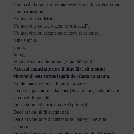
atunci când munca interioară este făcută, bucuria nu mai
cere permisiune.
Nu mai vine cu frică.
Nu mai vine cu „să vedem ce urmează”.
Nu mai vine cu așteptarea ca ceva să se strice.
Vine simplu.
Curat.
Întreg.
Și, poate cel mai important, vine fără vină.
Această capacitate de a fi bine fără să te simți
vinovat(ă) este strâns legată de relația cu mama.
Nu de mama reală, cu bune și cu grele.
Ci de relația emoțională, energetică, inconștientă pe care
ai construit-o acolo.
De acolo înveți dacă ai voie să primești.
Dacă ai voie să fii susținut(ă).
Dacă ai voie să te bucuri fără să „plătești” ceva la
schimb.
Iar astăzi începem noua ediție a programului
Vindecă