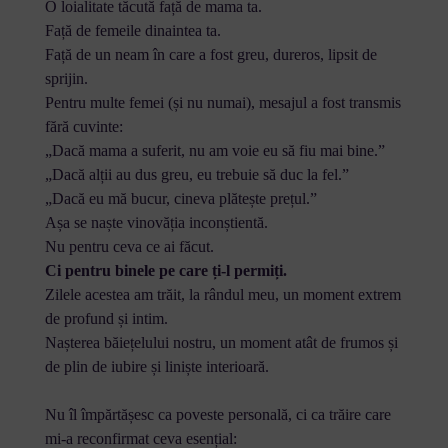
O loialitate tăcută față de mama ta.
Față de femeile dinaintea ta.
Față de un neam în care a fost greu, dureros, lipsit de
sprijin.
Pentru multe femei (și nu numai), mesajul a fost transmis
fără cuvinte:
„Dacă mama a suferit, nu am voie eu să fiu mai bine.”
„Dacă alții au dus greu, eu trebuie să duc la fel.”
„Dacă eu mă bucur, cineva plătește prețul.”
Așa se naște vinovăția inconștientă.
Nu pentru ceva ce ai făcut.
Ci pentru binele pe care ți-l permiți.
Zilele acestea am trăit, la rândul meu, un moment extrem
de profund și intim.
Nașterea băiețelului nostru, un moment atât de frumos și
de plin de iubire și liniște interioară.
Nu îl împărtășesc ca poveste personală, ci ca trăire care
mi-a reconfirmat ceva esențial: