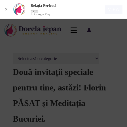
Relația Perfectă
VIEW
✕
FREE
In Google Play
Două invitații speciale
pentru tine, astăzi! Florin
PĂSAT și Meditația
Bucuriei.