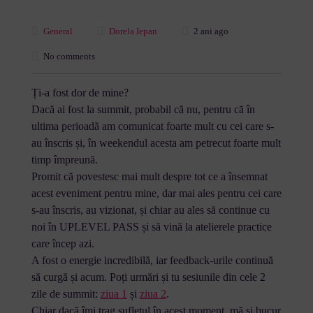
General
Dorela Iepan
2 ani ago
No comments
Ți-a fost dor de mine?
Dacă ai fost la summit, probabil că nu, pentru că în
ultima perioadă am comunicat foarte mult cu cei care s-
au înscris și, în weekendul acesta am petrecut foarte mult
timp împreună.
Promit că povestesc mai mult despre tot ce a însemnat
acest eveniment pentru mine, dar mai ales pentru cei care
s-au înscris, au vizionat, și chiar au ales să continue cu
noi în UPLEVEL PASS și să vină la atelierele practice
care încep azi.
A fost o energie incredibilă, iar feedback-urile continuă
să curgă și acum. Poți urmări și tu sesiunile din cele 2
zile de summit:
ziua 1
și
ziua 2
.
Chiar dacă îmi trag sufletul în acest moment, mă și bucur