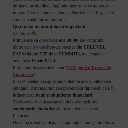
de starea profundă de împlinire pentru tot ce am reușit
împreună cu echipa mea, dar și alături de cei 10 speakeri
care s-au alăturat summit-ului.
Îți scriu cu un anunț foarte important.
Sau două
.
Primul este că diseară (
la ora 20:00
) are loc primul
dintre cele 6 workshop-uri practice din
UPLEVEL
PASS (biletul VIP de la SUMMIT)
, mai exact ne
vedem cu
Florin Păsat.
Florin abordează astăzi tema “
EFT pentru Provocări
Financiare
”.
În acest atelier, vei aprofunda identificarea și eliberarea
emoțiilor, convingerilor și experiențelor din trecut care îți
influențează
banii și abundența financiară.
Vei descoperi cum aceste tehnici pot transforma
convingerile limitative
și pot ameliora aspectul
financiar.
Dacă mă urmărești deja, cu siguranță îl cunoști pe Florin