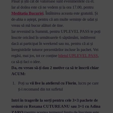
Păsat și știi cât de valoroase sunt evenimentele cu el.
Iar al doilea este că ne vedem și la ora 17.00, pentru
Meditația Bucuriei
. Întâlnirea aceasta este gratuită. Și
de-abia o aștept, pentru că am multe semințe de udat și
vreau să mă bucur alături de tine.
Iar revenind la Summit, pentru UPLEVEL PASS te poți
înscrie oricând în următoarele 6 săptămâni, indiferent
dacă ai participat în weekend sau nu, pentru că ai și
înregistrările tuturor prezentărilor incluse în pachet. Vei
regăsi, mai jos, tot ce conține
biletul UPLEVEL PASS
,
ca să-ți faci o idee.
Da, eu vreau să-ți dau 2 motive ca să te înscrii chiar
ACUM:
Poți sa
vii live la atelierul cu Florin
, lucru pe care
ți-l recomand din tot sufletul
Intri în tragerile la sorți pentru cele 3×3 pachete de
sesiuni cu Roxana CUTUREANU sau 3×1 cu Adina
ZARO
(pentru acestea termenul limita de înscriere este