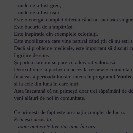
– unde ne-a fost greu,
– unde ne-a fost ușor.
Este o energie complet diferită când nu faci asta singur
Este bucuria de a împărtăși.
Este inspirația din exemplele celorlalți.
Este mobilizarea care vine natural când știi că nu ești s
Dacă ai probleme medicale, este important să discuți cu 
îngrijire de sine.
Și partea care mi se pare cu adevărat valoroasă:
Detoxul vine la pachet cu acces la resursele comunități
În această perioadă lucrăm intens în programul
Vindecă
și la cele din luna în care intri.
Asta înseamnă că nu primești doar trei săptămâni de det
veni alături de noi în comunitate.
Ce primești de fapt este un spațiu complet de lucru.
Primești acces la:
– toate atelierele live din luna în curs