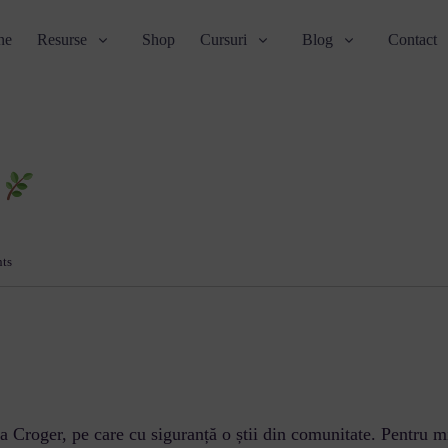
ne
Resurse
Shop
Cursuri
Blog
Contact
ă
ts
a Croger, pe care cu siguranță o știi din comunitate. Pentru m