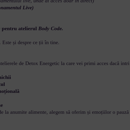
namentului live, unde ai acces doar în direct)
bonamentul Live)
 pentru atelierul
Body Code.
Este și despre ce ții în tine.
telierele de Detox Energetic la care vei primi acces dacă int
nichii
tul
moțională
ne
de la anumite alimente, alegem să oferim și emoțiilor o pauză