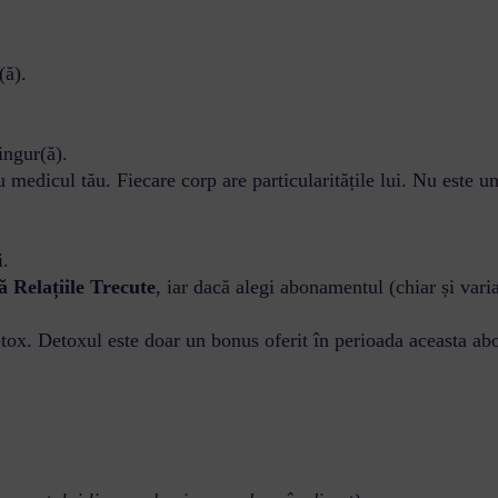
(ă).
ingur(ă).
medicul tău. Fiecare corp are particularitățile lui. Nu este un
i.
 Relațiile Trecute
, iar dacă alegi abonamentul (chiar și varia
ox. Detoxul este doar un bonus oferit în perioada aceasta abona