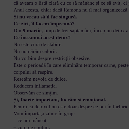
că aveam o listă clară cu ce să mănânc și ce să evit, ci
Anul acesta, chiar dacă Ramona nu îl mai organizează, 
Și nu vreau să îl fac singură.
Ce zici, îl facem împreună?
Din
9 martie,
timp de trei săptămâni, încep un detox ali
Ce înseamnă acest detox?
Nu este cură de slăbire.
Nu numărăm calorii.
Nu vorbim despre restricții obsesive.
Este o perioadă în care eliminăm temporar carne, pește,
corpului să respire.
Resetăm nevoia de dulce.
Reducem inflamația.
Observăm ce simțim.
Și, foarte important, lucrăm și emoțional.
Pentru că detoxul nu este doar despre ce pui în farfurie. 
Vom împărtăși zilnic în grup:
– ce am mâncat,
– cum ne simțim,