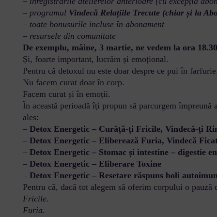
– înregistrările atelierelor anterioare (cu excepția abo
– programul
Vindecă Relațiile Trecute (chiar și la A
– toate bonusurile incluse în abonament
– resursele din comunitate
De exemplu, mâine, 3 martie, ne vedem la ora 18.30
Și, foarte important, lucrăm și emoțional.
Pentru că detoxul nu este doar despre ce pui în farfurie. 
Nu facem curat doar în corp.
Facem curat și în emoții.
În această perioadă îți propun să parcurgem împreună a
ales:
–
Detox Energetic – Curăță-ți Fricile, Vindecă-ți Ri
–
Detox Energetic – Eliberează Furia, Vindecă Fica
–
Detox Energetic – Stomac și intestine – digestie e
–
Detox Energetic – Eliberare Toxine
–
Detox Energetic – Resetare răspuns boli autoimu
Pentru că, dacă tot alegem să oferim corpului o pauză 
Fricile.
Furia.