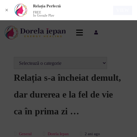
Relația Perfectă
VIEW
✕
FREE
In Google Play
Relația s-a încheiat demult,
dar durerea e la fel de vie
ca în prima zi …
General
Dorela Iepan
2 ani ago