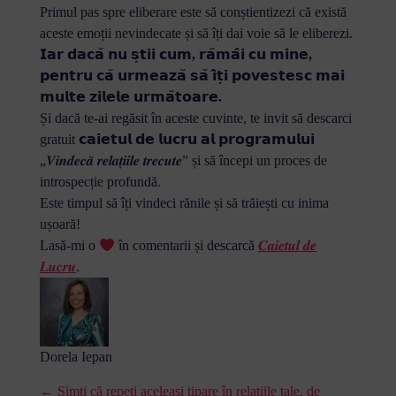
Primul pas spre eliberare este să conștientizezi că există
aceste emoții nevindecate și să îți dai voie să le eliberezi.
𝗜𝗮𝗿 𝗱𝗮𝗰𝗮̆ 𝗻𝘂 𝘀̦𝘁𝗶𝗶 𝗰𝘂𝗺, 𝗿𝗮̆𝗺𝗮̂𝗶 𝗰𝘂 𝗺𝗶𝗻𝗲,
𝗽𝗲𝗻𝘁𝗿𝘂 𝗰𝗮̆ 𝘂𝗿𝗺𝗲𝗮𝘇𝗮̆ 𝘀𝗮̆ 𝗶̂𝘁̦𝗶 𝗽𝗼𝘃𝗲𝘀𝘁𝗲𝘀𝗰 𝗺𝗮𝗶
𝗺𝘂𝗹𝘁𝗲 𝘇𝗶𝗹𝗲𝗹𝗲 𝘂𝗿𝗺𝗮̆𝘁𝗼𝗮𝗿𝗲.
Și dacă te-ai regăsit în aceste cuvinte, te invit să descarci
gratuit
𝗰𝗮𝗶𝗲𝘁𝘂𝗹 𝗱𝗲 𝗹𝘂𝗰𝗿𝘂 𝗮𝗹 𝗽𝗿𝗼𝗴𝗿𝗮𝗺𝘂𝗹𝘂𝗶
„𝑽𝒊𝒏𝒅𝒆𝒄𝒂̆ 𝒓𝒆𝒍𝒂𝒕̦𝒊𝒊𝒍𝒆 𝒕𝒓𝒆𝒄𝒖𝒕𝒆” și să începi un proces de
introspecție profundă.
Este timpul să îți vindeci rănile și să trăiești cu inima
ușoară!
Lasă-mi o
în comentarii și descarcă
𝑪𝒂𝒊𝒆𝒕𝒖𝒍 𝒅𝒆
𝑳𝒖𝒄𝒓𝒖
.
Dorela Iepan
← Simți că repeți aceleași tipare în relațiile tale, de