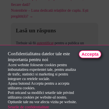
fiecare dată?
Noiembrie – Luna dedicată relațiilor de cuplu. Ești
pregătit(ă)? →
Lasă un răspuns
Trebuie să fii
autentificat
pentru a publica un
comentariu.
Confidentialitatea datelor tale este
Accepta
importanta pentru noi
Acest website foloseste cookies pentru
imbunatatirea experientei tale, pentru analiza
de trafic, statistici si marketing si pentru
integrare cu retelele sociale.
Apasa butonul Accepta pentru a accepta
utilizarea cookies.
Poti oricand sa modifici setarile tale privind
utilizarea cookies pe website-ul nostru.
Optiunile tale nu vor afecta vizita pe website.
Setarile de confidentialitate
Creat de
Dorela Iepan
2024