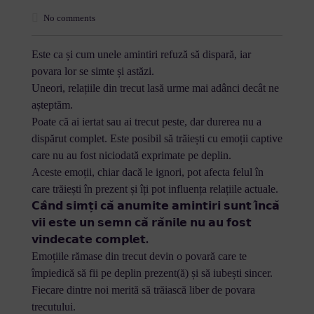
No comments
Este ca și cum unele amintiri refuză să dispară, iar
povara lor se simte și astăzi.
Uneori, relațiile din trecut lasă urme mai adânci decât ne
așteptăm.
Poate că ai iertat sau ai trecut peste, dar durerea nu a
dispărut complet. Este posibil să trăiești cu emoții captive
care nu au fost niciodată exprimate pe deplin.
Aceste emoții, chiar dacă le ignori, pot afecta felul în
care trăiești în prezent și îți pot influența relațiile actuale.
𝗖𝗮̂𝗻𝗱 𝘀𝗶𝗺𝘁̦𝗶 𝗰𝗮̆ 𝗮𝗻𝘂𝗺𝗶𝘁𝗲 𝗮𝗺𝗶𝗻𝘁𝗶𝗿𝗶 𝘀𝘂𝗻𝘁 𝗶̂𝗻𝗰𝗮̆
𝘃𝗶𝗶 𝗲𝘀𝘁𝗲 𝘂𝗻 𝘀𝗲𝗺𝗻 𝗰𝗮̆ 𝗿𝗮̆𝗻𝗶𝗹𝗲 𝗻𝘂 𝗮𝘂 𝗳𝗼𝘀𝘁
𝘃𝗶𝗻𝗱𝗲𝗰𝗮𝘁𝗲 𝗰𝗼𝗺𝗽𝗹𝗲𝘁.
Emoțiile rămase din trecut devin o povară care te
împiedică să fii pe deplin prezent(ă) și să iubești sincer.
Fiecare dintre noi merită să trăiască liber de povara
trecutului.