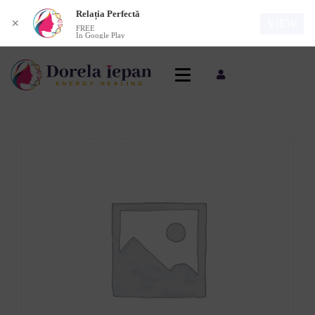
Relația Perfectă
VIEW
✕
FREE
In Google Play