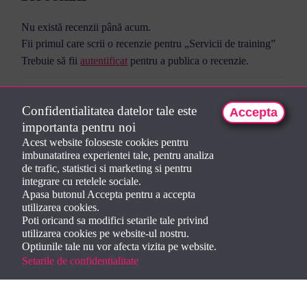
Nu există recenzii până acum.
Fii primul care scrii o recenzie pentru „Servicii de training”
Trebuie să fii
autentificat
pentru a publica o recenzie.
Confidentialitatea datelor tale este
Accepta
importanta pentru noi
Acest website foloseste cookies pentru
imbunatatirea experientei tale, pentru analiza
de trafic, statistici si marketing si pentru
integrare cu retelele sociale.
Apasa butonul Accepta pentru a accepta
utilizarea cookies.
Poti oricand sa modifici setarile tale privind
utilizarea cookies pe website-ul nostru.
Optiunile tale nu vor afecta vizita pe website.
Setarile de confidentialitate
Creat de
Dorela Iepan
2024