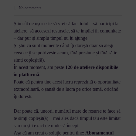
No comments
Știu cât de ușor este să vrei să faci totul – să participi la
ateliere, să accesezi resursele, să te implici în comunitate
– dar pur și simplu timpul nu îți ajunge.
Și știu că sunt momente când îți dorești doar să alegi
ceea ce ți se potrivește acum, fără presiune și fără să te
simți copleșit(ă).
În acest moment, am peste
120 de ateliere disponibile
în platformă
.
Poate că pentru tine acest lucru reprezintă o oportunitate
extraordinară, o șansă de a lucra pe orice temă, oricând
îți dorești.
Dar poate că, uneori, numărul mare de resurse te face să
te simți copleșit(ă) – mai ales dacă timpul tău este limitat
sau nu știi exact de unde să începi.
Așa că am creat o soluție pentru tine:
Abonamentul