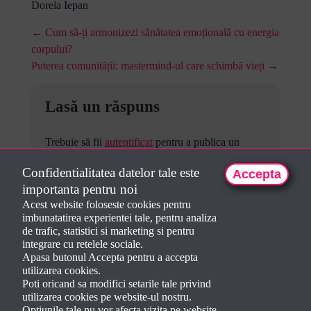
Dorela Iepan
← Cum să-ți armonizezi sănătatea emoțională cu energia
corpului?
Puterea comunității: mastermind-ul care schimbă vieți →
Lasă un răspuns
Trebuie să fii
autentificat
pentru a publica un
comentariu.
Confidentialitatea datelor tale este
Accepta
importanta pentru noi
Acest website foloseste cookies pentru
imbunatatirea experientei tale, pentru analiza
de trafic, statistici si marketing si pentru
integrare cu retelele sociale.
Apasa butonul Accepta pentru a accepta
utilizarea cookies.
Poti oricand sa modifici setarile tale privind
utilizarea cookies pe website-ul nostru.
Optiunile tale nu vor afecta vizita pe website.