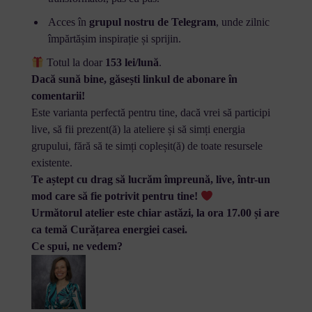
Acces în
grupul nostru de Telegram
, unde zilnic
împărtășim inspirație și sprijin.
Totul la doar
153 lei/lună
.
Dacă sună bine, găsești linkul de abonare în
comentarii!
Este varianta perfectă pentru tine, dacă vrei să participi
live, să fii prezent(ă) la ateliere și să simți energia
grupului, fără să te simți copleșit(ă) de toate resursele
existente.
Te aștept cu drag să lucrăm împreună, live, într-un
mod care să fie potrivit pentru tine!
Urm
ătorul atelier este chiar astăzi, la ora 17.00 și are
ca temă Curățarea energiei casei.
Ce spui, ne vedem?