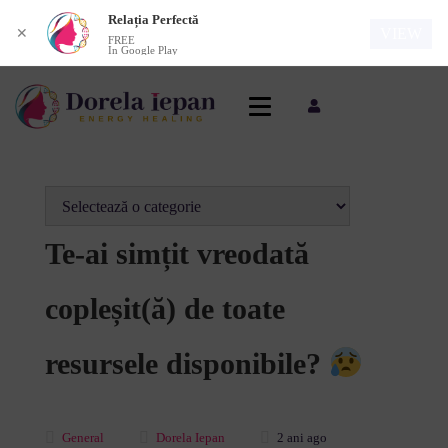
Relația Perfectă
VIEW
✕
FREE
In Google Play
Te-ai simțit vreodată
copleșit(ă) de toate
resursele disponibile?
General
Dorela Iepan
2 ani ago