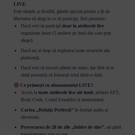
LIVE
.
Este simplu și flexibil, gândit special pentru a îți da
libertatea să alegi la ce să participi, fără presiune:
Dacă vrei să participi
doar la atelierele live
organizate lunar (5 ateliere pe lună din care poți
alege).
Dacă nu ai timp să explorezi toate resursele din
platformă.
Dacă vrei să lucrezi alături de mine, dar fără să te
simți presat(ă) să folosești totul dintr-o dată.
Ce primești cu abonamentul LIVE?
Acces la
toate atelierele live ale lunii
: ateliere EFT,
Body Code, Codul Emoțiilor și mastermind.
Cartea „Relația Perfectă”
în format audio și
electronic.
Provocarea de 28 de zile „Iubire de sine”
, un ghid
transformator, pas cu pas.