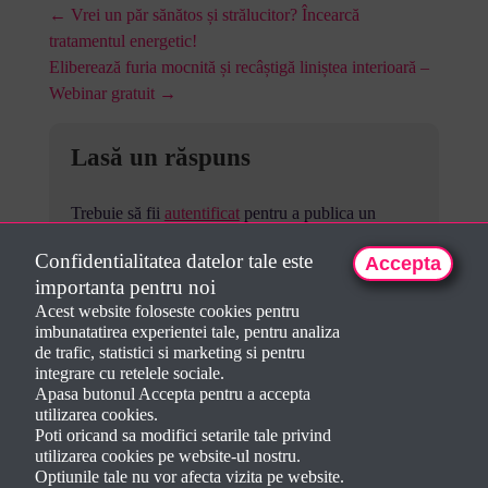
← Vrei un păr sănătos și strălucitor? Încearcă
tratamentul energetic!
Eliberează furia mocnită și recâștigă liniștea interioară –
Webinar gratuit →
Lasă un răspuns
Trebuie să fii
autentificat
pentru a publica un
comentariu.
Confidentialitatea datelor tale este
Accepta
importanta pentru noi
Acest website foloseste cookies pentru
imbunatatirea experientei tale, pentru analiza
de trafic, statistici si marketing si pentru
integrare cu retelele sociale.
Apasa butonul Accepta pentru a accepta
utilizarea cookies.
Poti oricand sa modifici setarile tale privind
utilizarea cookies pe website-ul nostru.
Optiunile tale nu vor afecta vizita pe website.