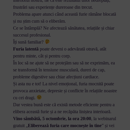
interiorul nostru, fie că este rezultatul unor nedreptăți,
frustrări sau experiențe dureroase din trecut.
Problema apare atunci când această furie rămâne blocată
și nu știm cum să o eliberăm.
Ce se întâmplă? Ne afectează sănătatea, relațiile și chiar
succesul profesional.
Îți sună familiar?
Furia latentă
poate deveni o adevărată otravă, atât
pentru minte, cât și pentru corp.
În loc să ne ajute să ne protejăm sau să ne exprimăm, ea
se transformă în tensiune musculară, dureri de cap,
probleme digestive sau chiar afecțiuni cardiace.
Și asta nu e tot! La nivel emoțional, furia mocnită poate
provoca anxietate, depresie și conflicte în relațiile noastre
cu cei dragi.
Dar vestea bună este că există metode eficiente pentru a
elibera această furie și a ne recăpăta liniștea interioară.
Vino sâmbătă, 5 octombrie, la ora 20:00
, la webinarul
gratuit „
Eliberează furia care mocnește în tine
” și vei