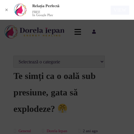
Relația Perfectă
VIEW
✕
FREE
In Google Play
Te simți ca o oală sub
presiune, gata să
explodeze?
General
Dorela Iepan
2 ani ago