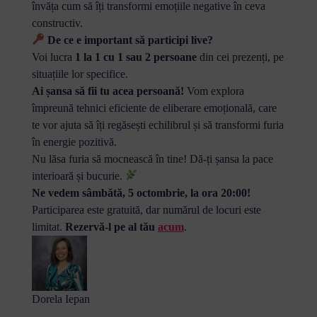
învăța cum să îți transformi emoțiile negative în ceva
constructiv.
De ce e important să participi live?
Voi lucra
1 la 1 cu 1 sau 2 persoane
din cei prezenți, pe
situațiile lor specifice.
Ai șansa să fii tu acea persoană!
Vom explora
împreună tehnici eficiente de eliberare emoțională, care
te vor ajuta să îți regăsești echilibrul și să transformi furia
în energie pozitivă.
Nu lăsa furia să mocnească în tine! Dă-ți șansa la pace
interioară și bucurie.
Ne vedem sâmbătă, 5 octombrie, la ora 20:00!
Participarea este gratuită, dar numărul de locuri este
limitat.
Rezervă-l pe al tău
acum
.
Dorela Iepan