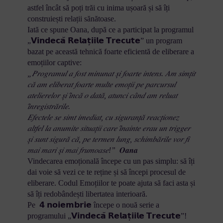
astfel încât să poți trăi cu inima ușoară și să îți
construiești relații sănătoase.
Iată ce spune Oana, după ce a participat la programul
„𝗩𝗶𝗻𝗱𝗲𝗰𝗮̆ 𝗥𝗲𝗹𝗮𝘁̦𝗶𝗶𝗹𝗲 𝗧𝗿𝗲𝗰𝘂𝘁𝗲” un program
bazat pe această tehnică foarte eficientă de eliberare a
emoțiilor captive:
„𝑃𝑟𝑜𝑔𝑟𝑎𝑚𝑢𝑙 𝑎 𝑓𝑜𝑠𝑡 𝑚𝑖𝑛𝑢𝑛𝑎𝑡 𝑠̦𝑖 𝑓𝑜𝑎𝑟𝑡𝑒 𝑖𝑛𝑡𝑒𝑛𝑠. 𝐴𝑚 𝑠𝑖𝑚𝑡̦𝑖𝑡
𝑐𝑎̆ 𝑎𝑚 𝑒𝑙𝑖𝑏𝑒𝑟𝑎𝑡 𝑓𝑜𝑎𝑟𝑡𝑒 𝑚𝑢𝑙𝑡𝑒 𝑒𝑚𝑜𝑡̦𝑖𝑖 𝑝𝑒 𝑝𝑎𝑟𝑐𝑢𝑟𝑠𝑢𝑙
𝑎𝑡𝑒𝑙𝑖𝑒𝑟𝑒𝑙𝑜𝑟 𝑠̦𝑖 𝑖̂𝑛𝑐𝑎̆ 𝑜 𝑑𝑎𝑡𝑎̆, 𝑎𝑡𝑢𝑛𝑐𝑖 𝑐𝑎̂𝑛𝑑 𝑎𝑚 𝑟𝑒𝑙𝑢𝑎𝑡
𝑖̂𝑛𝑟𝑒𝑔𝑖𝑠𝑡𝑟𝑎̆𝑟𝑖𝑙𝑒.
𝐸𝑓𝑒𝑐𝑡𝑒𝑙𝑒 𝑠𝑒 𝑠𝑖𝑚𝑡 𝑖𝑚𝑒𝑑𝑖𝑎𝑡, 𝑐𝑢 𝑠𝑖𝑔𝑢𝑟𝑎𝑛𝑡̦𝑎̆ 𝑟𝑒𝑎𝑐𝑡̦𝑖𝑜𝑛𝑒𝑧
𝑎𝑙𝑡𝑓𝑒𝑙 𝑙𝑎 𝑎𝑛𝑢𝑚𝑖𝑡𝑒 𝑠𝑖𝑡𝑢𝑎𝑡̦𝑖𝑖 𝑐𝑎𝑟𝑒 𝑖̂𝑛𝑎𝑖𝑛𝑡𝑒 𝑒𝑟𝑎𝑢 𝑢𝑛 𝑡𝑟𝑖𝑔𝑔𝑒𝑟
𝑠̦𝑖 𝑠𝑢𝑛𝑡 𝑠𝑖𝑔𝑢𝑟𝑎̆ 𝑐𝑎̆, 𝑝𝑒 𝑡𝑒𝑟𝑚𝑒𝑛 𝑙𝑢𝑛𝑔, 𝑠𝑐ℎ𝑖𝑚𝑏𝑎̆𝑟𝑖𝑙𝑒 𝑣𝑜𝑟 𝑓𝑖
𝑚𝑎𝑖 𝑚𝑎𝑟𝑖 𝑠̦𝑖 𝑚𝑎𝑖 𝑓𝑟𝑢𝑚𝑜𝑎𝑠𝑒!”
𝑶𝒂𝒏𝒂
Vindecarea emoțională începe cu un pas simplu: să îți
dai voie să vezi ce te reține și să începi procesul de
eliberare. Codul Emoțiilor te poate ajuta să faci asta și
să îți redobândești libertatea interioară.
Pe 𝟰 𝗻𝗼𝗶𝗲𝗺𝗯𝗿𝗶𝗲 începe o nouă serie a
programului „𝗩𝗶𝗻𝗱𝗲𝗰𝗮̆ 𝗥𝗲𝗹𝗮𝘁̦𝗶𝗶𝗹𝗲 𝗧𝗿𝗲𝗰𝘂𝘁𝗲”!