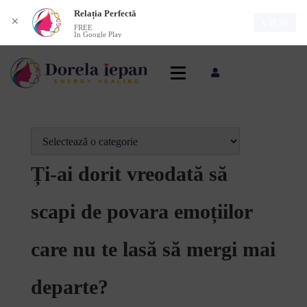
Relația Perfectă
✕
VIEW
FREE
In Google Play
Ți-ai dorit vreodată să
scapi de povara emoțiilor
care nu te lasă să mergi mai
departe?