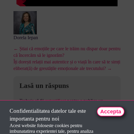
Dorela Iepan
← Știai că emoțiile pe care le trăim nu dispar doar pentru
că încercăm să le ignorăm?
Îți dorești relații mai autentice și o viață în care să te simți
eliberat(ă) de greutățile emoționale ale trecutului? →
Lasă un răspuns
Trebuie să fii
autentificat
pentru a publica un
comentariu.
Confidentialitatea datelor tale este
Accepta
importanta pentru noi
Acest website foloseste cookies pentru
imbunatatirea experientei tale, pentru analiza