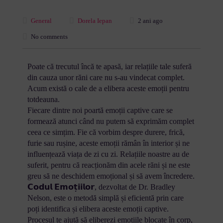
General
Dorela Iepan
2 ani ago
No comments
Poate că trecutul încă te apasă, iar relațiile tale suferă
din cauza unor răni care nu s-au vindecat complet.
Acum există o cale de a elibera aceste emoții pentru
totdeauna.
Fiecare dintre noi poartă emoții captive care se
formează atunci când nu putem să exprimăm complet
ceea ce simțim. Fie că vorbim despre durere, frică,
furie sau rușine, aceste emoții rămân în interior și ne
influențează viața de zi cu zi. Relațiile noastre au de
suferit, pentru că reacționăm din acele răni și ne este
greu să ne deschidem emoțional și să avem încredere.
𝗖𝗼𝗱𝘂𝗹 𝗘𝗺𝗼𝘁̦𝗶𝗶𝗹𝗼𝗿, dezvoltat de Dr. Bradley
Nelson, este o metodă simplă și eficientă prin care
poți identifica și elibera aceste emoții captive.
Procesul te ajută să eliberezi emoțiile blocate în corp,