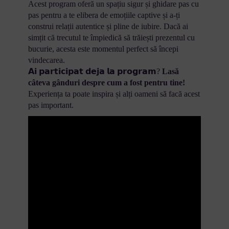
Acest program oferă un spațiu sigur și ghidare pas cu
pas pentru a te elibera de emoțiile captive și a-ți
construi relații autentice și pline de iubire. Dacă ai
simțit că trecutul te împiedică să trăiești prezentul cu
bucurie, acesta este momentul perfect să începi
vindecarea.
𝗔𝗶 𝗽𝗮𝗿𝘁𝗶𝗰𝗶𝗽𝗮𝘁 𝗱𝗲𝗷𝗮 𝗹𝗮 𝗽𝗿𝗼𝗴𝗿𝗮𝗺?
Lasă
câteva gânduri despre cum a fost pentru tine!
Experiența ta poate inspira și alți oameni să facă acest
pas important.