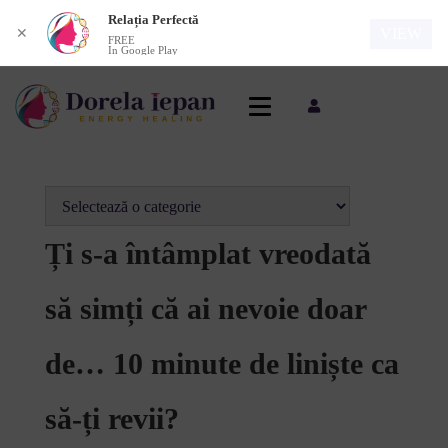
Relația Perfectă
VIEW
✕
FREE
In Google Play
Ți s-a întâmplat vreodată
să simți că ai nevoie doar
de… 10 minute de liniște ca
să-ți revii?