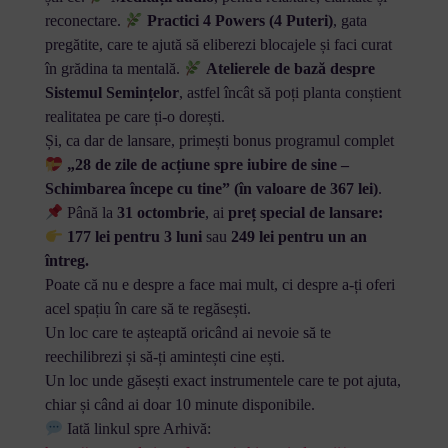
reconectare.
Practici 4 Powers (4 Puteri)
, gata
pregătite, care te ajută să eliberezi blocajele și faci curat
în grădina ta mentală.
Atelierele de bază despre
Sistemul Semințelor
, astfel încât să poți planta conștient
realitatea pe care ți-o dorești.
Și, ca dar de lansare, primești bonus programul complet
„28 de zile de acțiune spre iubire de sine –
Schimbarea începe cu tine” (în valoare de 367 lei)
.
Până la
31 octombrie
, ai
preț special de lansare:
177 lei pentru 3 luni
sau
249 lei pentru un an
întreg.
Poate că nu e despre a face mai mult, ci despre a-ți oferi
acel spațiu în care să te regăsești.
Un loc care te așteaptă oricând ai nevoie să te
reechilibrezi și să-ți amintești cine ești.
Un loc unde găsești exact instrumentele care te pot ajuta,
chiar și când ai doar 10 minute disponibile.
Iată linkul spre Arhivă: