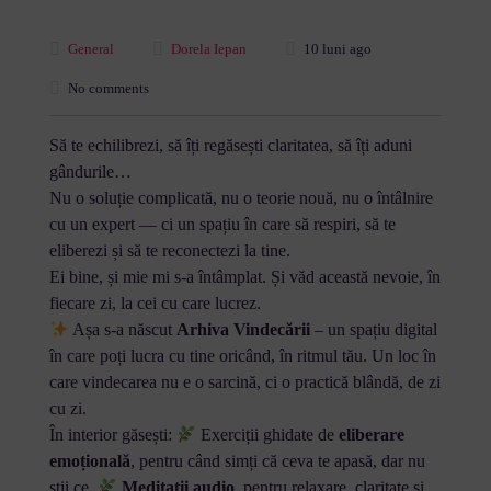
General
Dorela Iepan
10 luni ago
No comments
Să te echilibrezi, să îți regăsești claritatea, să îți aduni
gândurile…
Nu o soluție complicată, nu o teorie nouă, nu o întâlnire
cu un expert — ci un spațiu în care să respiri, să te
eliberezi și să te reconectezi la tine.
Ei bine, și mie mi s-a întâmplat. Și văd această nevoie, în
fiecare zi, la cei cu care lucrez.
Așa s-a născut
Arhiva Vindecării
– un spațiu digital
în care poți lucra cu tine oricând, în ritmul tău. Un loc în
care vindecarea nu e o sarcină, ci o practică blândă, de zi
cu zi.
În interior găsești:
Exerciții ghidate de
eliberare
emoțională
, pentru când simți că ceva te apasă, dar nu
știi ce.
Meditații audio
, pentru relaxare, claritate și