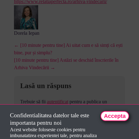
https://www.relatiaperfecta.ro/arhiva-vindecarii/
Dorela Iepan
← [10 minute pentru tine] Ai uitat cum e să simți că ești
bine, pur și simplu?
[10 minute pentru tine] Astăzi se deschid înscrierile în
Arhiva Vindecării →
Lasă un răspuns
Trebuie să fii
autentificat
pentru a publica un
comentariu.
Confidentialitatea datelor tale este
Accepta
importanta pentru noi
Acest website foloseste cookies pentru
imbunatatirea experientei tale, pentru analiza