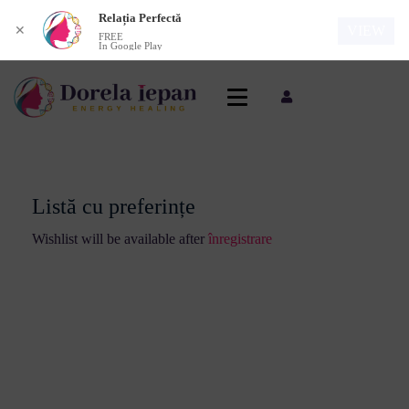
Relația Perfectă
VIEW
✕
FREE
In Google Play
Listă cu preferințe
Wishlist will be available after
înregistrare