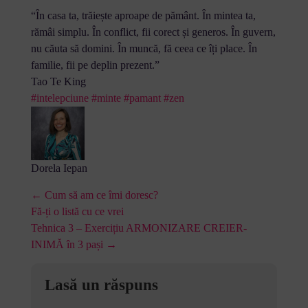
“În casa ta, trăiește aproape de pământ. În mintea ta,
rămâi simplu. În conflict, fii corect și generos. În guvern,
nu căuta să domini. În muncă, fă ceea ce îți place. În
familie, fii pe deplin prezent.”
Tao Te King
#intelepciune
#minte
#pamant
#zen
Dorela Iepan
← Cum să am ce îmi doresc?
Fă-ți o listă cu ce vrei
Tehnica 3 – Exercițiu ARMONIZARE CREIER-
INIMĂ în 3 pași →
Lasă un răspuns