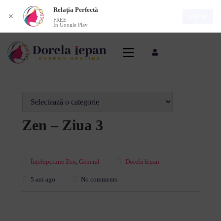
Relația Perfectă
VIEW
✕
FREE
In Google Play
Zen – Ziua 3
Înțelepciune Zen
,
General
Dorela Iepan
5 ani ago
No comments