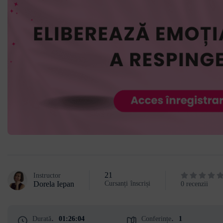
21
Instructor
Dorela Iepan
Cursanți
înscriși
0 recenzii
Durată
01:26:04
Conferințe
1
:
: