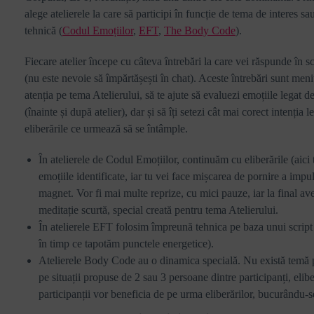
alege atelierele la care să participi în funcție de tema de interes sa
tehnică (
Codul Emoțiilor
,
EFT
,
The Body Code
).
Fiecare atelier începe cu câteva întrebări la care vei răspunde în sc
(nu este nevoie să împărtășești în chat). Aceste întrebări sunt men
atenția pe tema Atelierului, să te ajute să evaluezi emoțiile legat de
(înainte și după atelier), dar și să îți setezi cât mai corect intenția l
eliberările ce urmează să se întâmple.
În atelierele de Codul Emoțiilor, continuăm cu eliberările (aici 
emoțiile identificate, iar tu vei face mișcarea de pornire a imp
magnet. Vor fi mai multe reprize, cu mici pauze, iar la final a
meditație scurtă, special creată pentru tema Atelierului.
În atelierele EFT folosim împreună tehnica pe baza unui script (
în timp ce tapotăm punctele energetice).
Atelierele Body Code au o dinamica specială. Nu există temă pe
pe situații propuse de 2 sau 3 persoane dintre participanți, elibe
participanții vor beneficia de pe urma eliberărilor, bucurându-s