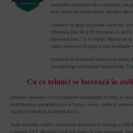
majoritatea oamenilor din comunitate, sau p
unde lucrezi pe situații foarte specifice din vi
Atelierele de grup sunt foarte valoroase, deo
eliberează între 60 și 80 de emoții. Având în
eliberează între 7 și 14 emoții, înțelegi de ce
cadrul atelierelor de grup și cum rezultatele 
Atelierele se desfășoară online și au durata d
sau poți alege să urmărești înregistrările.
Toa
Cu ce tehnici se lucrează în atel
Structura atelierelor a fost permanent îmbunătățită în timp, pe ba
participanților, ajungând acum la forma, cred eu, perfectă, pentru ca
maxim de beneficii, în timpul alocat.
Toate atelierele conțin o combinație de tehnici (Coaching, Codul 
Corpului, EFT, Meditație) însă una dintre ele este dominantă. Prin