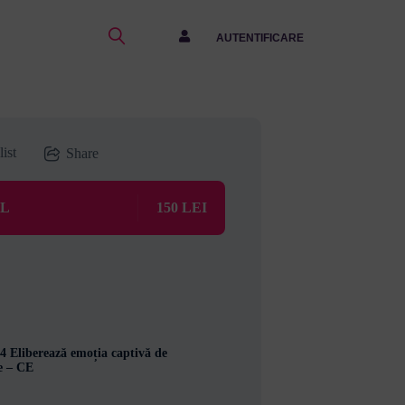
AUTENTIFICARE
ist
Share
UL
150 LEI
4 Eliberează emoția captivă de
e – CE