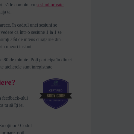
oți să le combini cu
sesiuni private
,
ața ta.
arece, în cadrul unei sesiuni se
 vedere că într-o sesiune 1 la 1 se
 simți atât de intens curățările din
vin uneori instant.
e 80 de minute. Poți participa în direct
te atelierele sunt înregistrate.
iere?
za feedback-ului
 tu să îți iei
Emoțiilor / Codul
 urmare, poți