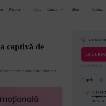
ne
Resurse
Shop
Cursuri
Blog
Contact
Add to wishl
a captivă de
IA CURS
Garanție 30 de zile
 în care folosim tehnici de eliberare a
Cuprins
1
2023-03-2
respinger
01:26:04