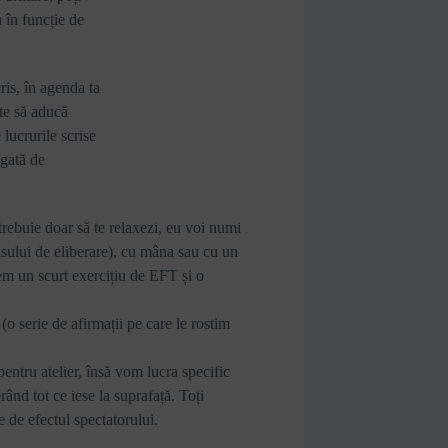
u în funcție de
ris, în agenda ta
ite să aducă
 lucrurile scrise
egată de
trebuie doar să te relaxezi, eu voi numi
ulsului de eliberare), cu mâna sau cu un
vem un scurt exercițiu de EFT și o
o serie de afirmații pe care le rostim
ntru atelier, însă vom lucra specific
rând tot ce iese la suprafață. Toți
e de efectul spectatorului.