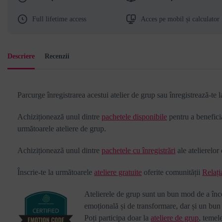
Full lifetime access
Acces pe mobil și calculator
Descriere
Recenzii
Parcurge înregistrarea acestui atelier de grup sau înregistrează-te 
Achiziționează unul dintre
pachetele disponibile
pentru a benefici
următoarele ateliere de grup.
Achiziționează unul dintre
pachetele cu înregistrări
ale atelierelor
Înscrie-te la următoarele
ateliere gratuite
oferite comunității
Relați
Atelierele de grup sunt un bun mod de a înce
emoțională și de transformare, dar și un bun m
Poți participa doar la
ateliere de grup
, temel