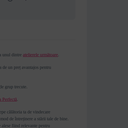
la unul dintre
atelierele următoare
.
a de un preț avantajos pentru
 de grup trecute.
a Perfectă
.
pe călătoria ta de vindecare
od de întreținere a stării tale de bine.
e alese fiind relevante pentru