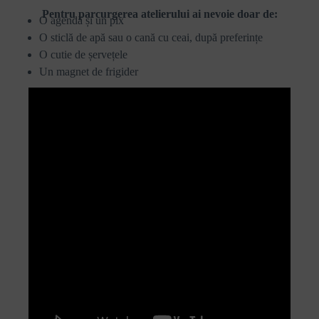
Pentru parcurgerea atelierului ai nevoie doar de:
O agendă și un pix
O sticlă de apă sau o cană cu ceai, după preferințe
O cutie de șervețele
Un magnet de frigider