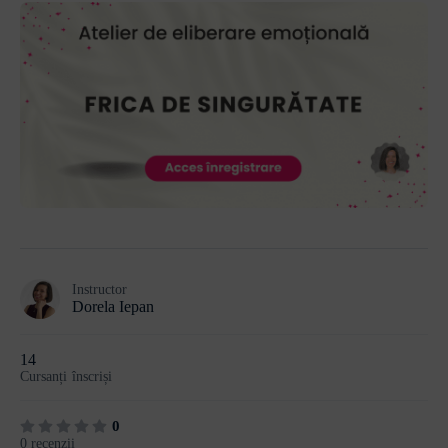
Instructor
Dorela Iepan
14
Cursanți
înscriși
0
0 recenzii