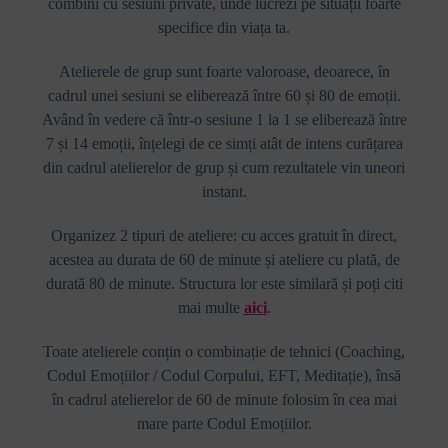
combini cu sesiuni private, unde lucrezi pe situații foarte
specifice din viața ta.
Atelierele de grup sunt foarte valoroase, deoarece, în
cadrul unei sesiuni se eliberează între 60 și 80 de emoții.
Având în vedere că într-o sesiune 1 la 1 se eliberează între
7 și 14 emoții, înțelegi de ce simți atât de intens curățarea
din cadrul atelierelor de grup și cum rezultatele vin uneori
instant.
Organizez 2 tipuri de ateliere: cu acces gratuit în direct,
acestea au durata de 60 de minute și ateliere cu plată, de
durată 80 de minute. Structura lor este similară și poți citi
mai multe
aici
.
Toate atelierele conțin o combinație de tehnici (Coaching,
Codul Emoțiilor / Codul Corpului, EFT, Meditație), însă
în cadrul atelierelor de 60 de minute folosim în cea mai
mare parte Codul Emoțiilor.