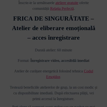
Înscrie-te la următoarele
ateliere gratuite
oferite
comunității
Relația Perfectă
.
FRICA DE SINGURĂTATE –
Atelier de eliberare emoțională
– acces înregistrare
Durată atelier: 60 minute
Format:
Înregistrare video, accesibilă imediat
Atelier de curățare energetică folosind tehnica
Codul
Emoțiilor
.
Testează beneficiile atelierelor de grup, la un cost modic și
cu disponibilitate imediată. După efectuarea plății, vei
primi accesul la înregistrare.
Poți alege să cumperi acest atelier sau un pachet cu mai