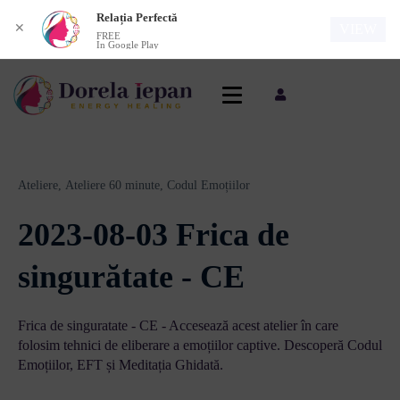
Relația Perfectă
✕
VIEW
FREE
In Google Play
Ateliere,
Ateliere 60 minute,
Codul Emoțiilor
2023-08-03 Frica de
singurătate - CE
Frica de singuratate - CE - Accesează acest atelier în care
folosim tehnici de eliberare a emoțiilor captive. Descoperă Codul
Emoțiilor, EFT și Meditația Ghidată.