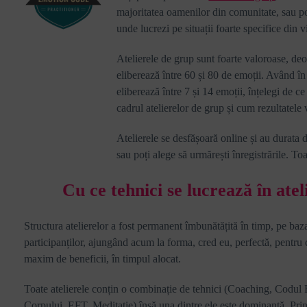
majoritatea oamenilor din comunitate, sau p
unde lucrezi pe situații foarte specifice din vi
Atelierele de grup sunt foarte valoroase, deo
eliberează între 60 și 80 de emoții. Având în
eliberează între 7 și 14 emoții, înțelegi de ce
cadrul atelierelor de grup și cum rezultatele 
Atelierele se desfășoară online și au durata d
sau poți alege să urmărești înregistrările.
Toa
Cu ce tehnici se lucrează în atel
Structura atelierelor a fost permanent îmbunătățită în timp, pe ba
participanților, ajungând acum la forma, cred eu, perfectă, pentru ca
maxim de beneficii, în timpul alocat.
Toate atelierele conțin o combinație de tehnici (Coaching, Codul 
Corpului, EFT, Meditație) însă una dintre ele este dominantă. Prin