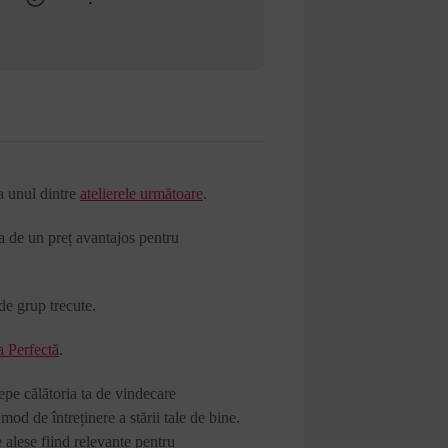
la unul dintre
atelierele următoare
.
a de un preț avantajos pentru
 de grup trecute.
a Perfectă
.
pe călătoria ta de vindecare
od de întreținere a stării tale de bine.
e alese fiind relevante pentru