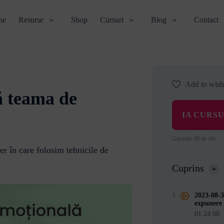
ne
Resurse
Shop
Cursuri
Blog
Contact
Add to wishl
ă teama de
IA CURS
Garanție 30 de zile
r în care folosim tehnicile de
Cuprins
1
2023-08-3
expunere
01:24:08