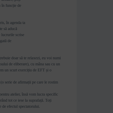
u în funcție de
ris, în agenda ta
ite să aducă
 lucrurile scrise
egată de
trebuie doar să te relaxezi, eu voi numi
ulsului de eliberare), cu mâna sau cu un
vem un scurt exercițiu de EFT și o
o serie de afirmații pe care le rostim
ntru atelier, însă vom lucra specific
rând tot ce iese la suprafață. Toți
e de efectul spectatorului.