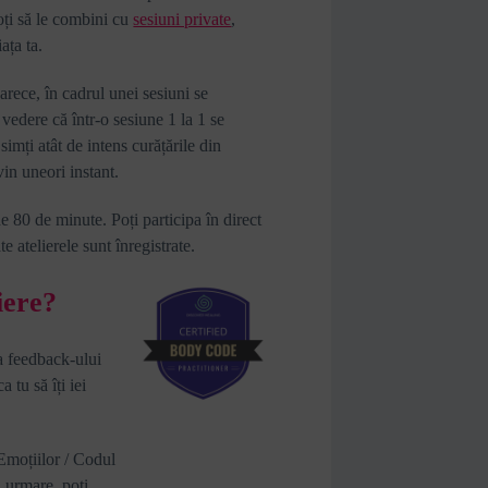
oți să le combini cu
sesiuni private
,
ața ta.
arece, în cadrul unei sesiuni se
 vedere că într-o sesiune 1 la 1 se
 simți atât de intens curățările din
vin uneori instant.
e 80 de minute. Poți participa în direct
te atelierele sunt înregistrate.
iere?
za feedback-ului
 tu să îți iei
Emoțiilor / Codul
 urmare, poți