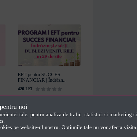
EFT pentru SUCCES
FINANCIAR | Îndrăzn...
420 LEI
De Dorela Iepan
 pentru noi
entei tale, pentru analiza de trafic, statistici si marketing si
es.
cookies pe website-ul nostru. Optiunile tale nu vor afecta vizit