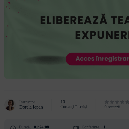
10
Instructor
Dorela Iepan
Cursanți
înscriși
0 recenzii
Durată
01:24:08
Conferințe
1
:
: