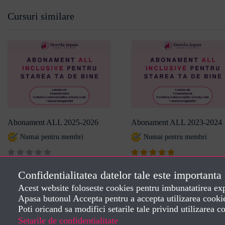
Cursuri similare
Abonament ALL 2025-2026
Abonament ALL 2023-2024
Numai pentru membri
Numai pentru membri
De Dorela Iepan
De Dorela Iepan
Confidentialitatea datelor tale este importanta
Acest website foloseste cookies pentru imbunatatirea experi
Apasa butonul Accepta pentru a accepta utilizarea cooki
Poti oricand sa modifici setarile tale privind utilizarea 
Creat de
Dorela Iepan
2024
Setarile de confidentialitate