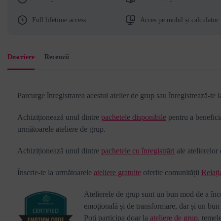
Full lifetime access
Acces pe mobil și calculator
Descriere
Recenzii
Parcurge înregistrarea acestui atelier de grup sau înregistrează-te 
Achiziționează unul dintre
pachetele disponibile
pentru a benefici
următoarele ateliere de grup.
Achiziționează unul dintre
pachetele cu înregistrări
ale atelierelor
Înscrie-te la următoarele
ateliere gratuite
oferite comunității
Relați
Atelierele de grup sunt un bun mod de a înce
emoțională și de transformare, dar și un bun m
Poți participa doar la
ateliere de grup
, temel