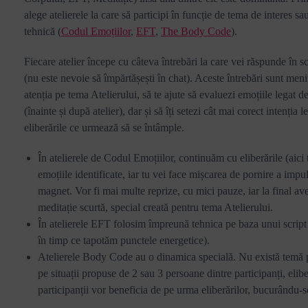
alege atelierele la care să participi în funcție de tema de interes sa
tehnică (
Codul Emoțiilor
,
EFT
,
The Body Code
).
Fiecare atelier începe cu câteva întrebări la care vei răspunde în sc
(nu este nevoie să împărtășești în chat). Aceste întrebări sunt men
atenția pe tema Atelierului, să te ajute să evaluezi emoțiile legat de
(înainte și după atelier), dar și să îți setezi cât mai corect intenția l
eliberările ce urmează să se întâmple.
În atelierele de Codul Emoțiilor, continuăm cu eliberările (aici 
emoțiile identificate, iar tu vei face mișcarea de pornire a imp
magnet. Vor fi mai multe reprize, cu mici pauze, iar la final a
meditație scurtă, special creată pentru tema Atelierului.
În atelierele EFT folosim împreună tehnica pe baza unui script (
în timp ce tapotăm punctele energetice).
Atelierele Body Code au o dinamica specială. Nu există temă pe
pe situații propuse de 2 sau 3 persoane dintre participanți, elibe
participanții vor beneficia de pe urma eliberărilor, bucurându-s