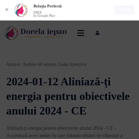
Relația Perfectă
✕
VIEW
FREE
In Google Play
Ateliere,
Ateliere 60 minute,
Codul Emoțiilor
2024-01-12 Aliniază-ți
energia pentru obiectivele
anului 2024 - CE
Aliniază-ți energia pentru obiectivele anului 2024 - CE -
Accesează acest atelier în care folosim tehnici de eliberare a