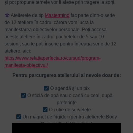
și pot propune temele vor fi alese prin tragere la sorți.
Atelierele de tip
Mastermind
fac parte dintr-o serie
de 12 ateliere în cadrul cărora vom lucra la
manifestarea obiectivelor personale. Poți accesa
aceste ateliere în cadrul pachetelor de 5 sau 10
sesiuni, sau te poți înscrie pentru întreaga serie de 12
ateliere, aici:
https://www.relatiaperfecta.ro/cursuri/program-
manifesta-obiectivul/
Pentru parcurgerea atelierului ai nevoie doar de:
O agendă și un pix
O sticlă de apă sau o cană cu ceai, după
preferințe
O cutie de șervețele
Un magnet de frigider (pentru atelierele Body
Code și Codul Emoțiilor)