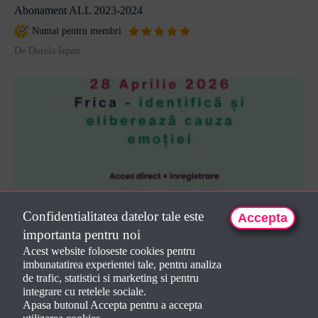
Abonament ALL 2023-2024
Numai pentru membri
De Dorela Iepan
Confidentialitatea datelor tale este
Accepta
2026-04-28 Frica - identifică și elib...
importanta pentru noi
150 LEI
Acest website foloseste cookies pentru
imbunatatirea experientei tale, pentru analiza
De Dorela Iepan
de trafic, statistici si marketing si pentru
integrare cu retelele sociale.
Apasa butonul Accepta pentru a accepta