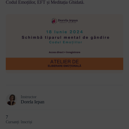
Codul Emoțiilor, EFT și Meditația Ghidată.
Instructor
Dorela Iepan
7
Cursanți
înscriși