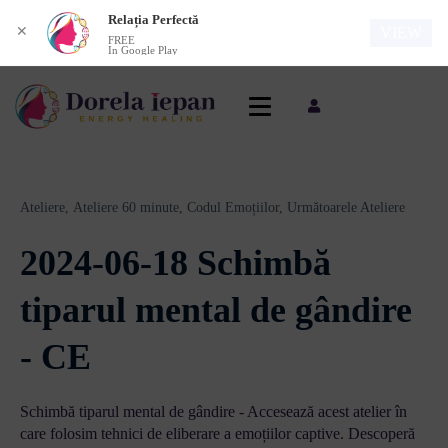
Relația Perfectă
✕
VIEW
FREE
In Google Play
Ateliere,
Ateliere 60 minute,
Codul Emoțiilor,
Următoarele Ateliere
2024-06-18 Schimbă
tiparul mental de gândire
- CE
Schimbă tiparul mental de gândire - Accesează acest atelier în
care folosim tehnici de eliberare a emoțiilor captive. Descoperă