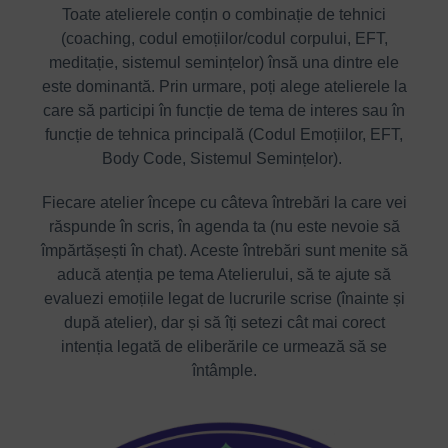
Toate atelierele conțin o combinație de tehnici
(coaching, codul emoțiilor/codul corpului, EFT,
meditație, sistemul semințelor) însă una dintre ele
este dominantă. Prin urmare, poți alege atelierele la
care să participi în funcție de tema de interes sau în
funcție de tehnica principală (Codul Emoțiilor, EFT,
Body Code, Sistemul Semințelor).
Fiecare atelier începe cu câteva întrebări la care vei
răspunde în scris, în agenda ta (nu este nevoie să
împărtășești în chat). Aceste întrebări sunt menite să
aducă atenția pe tema Atelierului, să te ajute să
evaluezi emoțiile legat de lucrurile scrise (înainte și
după atelier), dar și să îți setezi cât mai corect
intenția legată de eliberările ce urmează să se
întâmple.