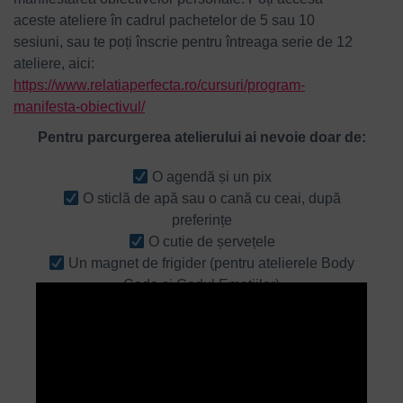
aceste ateliere în cadrul pachetelor de 5 sau 10
sesiuni, sau te poți înscrie pentru întreaga serie de 12
ateliere, aici:
https://www.relatiaperfecta.ro/cursuri/program-
manifesta-obiectivul/
Pentru parcurgerea atelierului ai nevoie doar de:
O agendă și un pix
O sticlă de apă sau o cană cu ceai, după
preferințe
O cutie de șervețele
Un magnet de frigider (pentru atelierele Body
Code și Codul Emoțiilor)