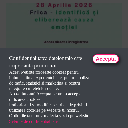
Confidentialitatea datelor tale este
Accepta
2026-04-28 Frica - identifică și elib...
importanta pentru noi
150 LEI
Acest website foloseste cookies pentru
imbunatatirea experientei tale, pentru analiza
De Dorela Iepan
de trafic, statistici si marketing si pentru
integrare cu retelele sociale.
Apasa butonul Accepta pentru a accepta
utilizarea cookies.
Poti oricand sa modifici setarile tale privind
utilizarea cookies pe website-ul nostru.
Optiunile tale nu vor afecta vizita pe website.
Setarile de confidentialitate
Creat de
Dorela Iepan
2024