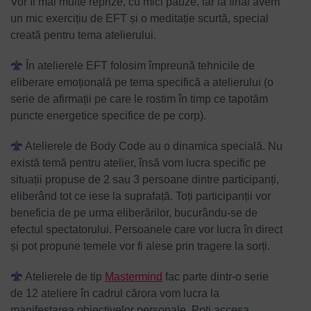
Vor fi mai multe reprize, cu mici pauze, iar la final avem
un mic exercițiu de EFT și o meditație scurtă, special
creată pentru tema atelierului.
În atelierele EFT folosim împreună tehnicile de
eliberare emoțională pe tema specifică a atelierului (o
serie de afirmații pe care le rostim în timp ce tapotăm
puncte energetice specifice de pe corp).
Atelierele de Body Code au o dinamica specială. Nu
există temă pentru atelier, însă vom lucra specific pe
situații propuse de 2 sau 3 persoane dintre participanți,
eliberând tot ce iese la suprafață. Toți participanții vor
beneficia de pe urma eliberărilor, bucurându-se de
efectul spectatorului. Persoanele care vor lucra în direct
și pot propune temele vor fi alese prin tragere la sorți.
Atelierele de tip
Mastermind
fac parte dintr-o serie
de 12 ateliere în cadrul cărora vom lucra la
manifestarea obiectivelor personale. Poți accesa