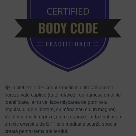
În atelierele de Codul Emoțiilor, eliberăm emoții
nerezolvate captive (tu te relaxezi, eu numesc emoțiile
identificate, iar tu vei face mișcarea de pornire a
impulsului de eliberare, cu mâna sau cu un magnet).
Vor fi mai multe reprize, cu mici pauze, iar la final avem
un mic exercițiu de EFT și o meditație scurtă, special
creată pentru tema atelierului.