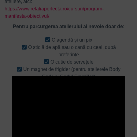
ateliere, aici:
https://www.relatiaperfecta.ro/cursuri/program-
manifesta-obiectivul/
Pentru parcurgerea atelierului ai nevoie doar de:
O agendă și un pix
O sticlă de apă sau o cană cu ceai, după
preferințe
O cutie de șervețele
Un magnet de frigider (pentru atelierele Body
Code și Codul Emoțiilor)