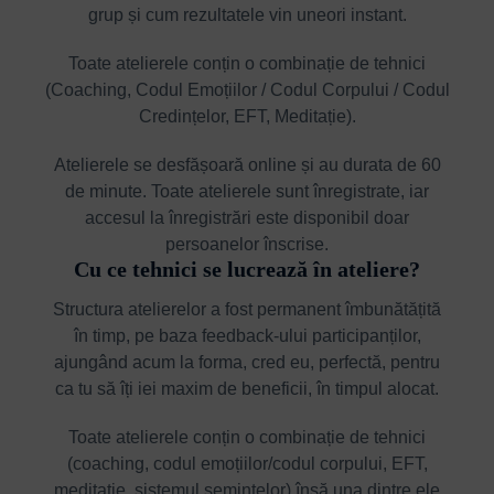
grup și cum rezultatele vin uneori instant.
Toate atelierele conțin o combinație de tehnici
(Coaching, Codul Emoțiilor / Codul Corpului / Codul
Credințelor, EFT, Meditație).
Atelierele se desfășoară online și au durata de 60
de minute. Toate atelierele sunt înregistrate, iar
accesul la înregistrări este disponibil doar
persoanelor înscrise.
Cu ce tehnici se lucrează în ateliere?
Structura atelierelor a fost permanent îmbunătățită
în timp, pe baza feedback-ului participanților,
ajungând acum la forma, cred eu, perfectă, pentru
ca tu să îți iei maxim de beneficii, în timpul alocat.
Toate atelierele conțin o combinație de tehnici
(coaching, codul emoțiilor/codul corpului, EFT,
meditație, sistemul semințelor) însă una dintre ele