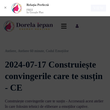
Relația Perfectă
✕
VIEW
FREE
In Google Play
Ateliere,
Ateliere 60 minute,
Codul Emoțiilor
2024-07-17 Construiește
convingerile care te susțin
- CE
Construiește convingerile care te susțin - Accesează acest atelier
în care folosim tehnici de eliberare a emoțiilor captive.