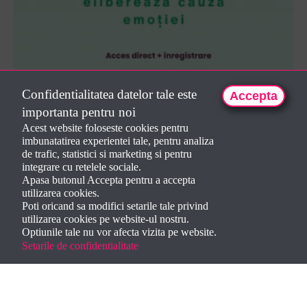
Confidentialitatea datelor tale este
Accepta
2026-04-28 Frica - identifică și elib...
importanta pentru noi
150 LEI
Acest website foloseste cookies pentru
imbunatatirea experientei tale, pentru analiza
De Dorela Iepan
de trafic, statistici si marketing si pentru
integrare cu retelele sociale.
Apasa butonul Accepta pentru a accepta
utilizarea cookies.
Poti oricand sa modifici setarile tale privind
utilizarea cookies pe website-ul nostru.
Optiunile tale nu vor afecta vizita pe website.
Setarile de confidentialitate
Creat de
Dorela Iepan
2024