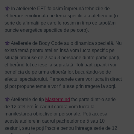
În atelierele EFT folosim împreună tehnicile de
eliberare emoțională pe tema specifică a atelierului (o
serie de afirmații pe care le rostim în timp ce tapotăm
puncte energetice specifice de pe corp).
Atelierele de Body Code au o dinamica specială. Nu
există temă pentru atelier, însă vom lucra specific pe
situații propuse de 2 sau 3 persoane dintre participanți,
eliberând tot ce iese la suprafață. Toți participanții vor
beneficia de pe urma eliberărilor, bucurându-se de
efectul spectatorului. Persoanele care vor lucra în direct
și pot propune temele vor fi alese prin tragere la sorți.
Atelierele de tip
Mastermind
fac parte dintr-o serie
de 12 ateliere în cadrul cărora vom lucra la
manifestarea obiectivelor personale. Poți accesa
aceste ateliere în cadrul pachetelor de 5 sau 10
sesiuni, sau te poți înscrie pentru întreaga serie de 12