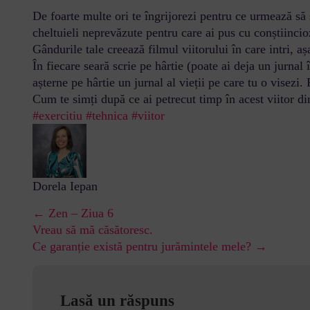
De foarte multe ori te îngrijorezi pentru ce urmează să 
cheltuieli neprevăzute pentru care ai pus cu conștiincio
Gândurile tale creează filmul viitorului în care intri, a
În fiecare seară scrie pe hârtie (poate ai deja un jurnal 
așterne pe hârtie un jurnal al vieții pe care tu o visezi. 
Cum te simți după ce ai petrecut timp în acest viitor di
#exercitiu
#tehnica
#viitor
Dorela Iepan
← Zen – Ziua 6
Vreau să mă căsătoresc.
Ce garanție există pentru jurămintele mele? →
Lasă un răspuns