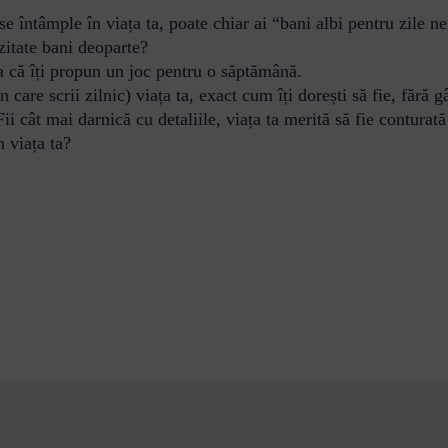
se întâmple în viața ta, poate chiar ai “bani albi pentru zile 
zitate bani deoparte?
șa că îți propun un joc pentru o săptămână.
în care scrii zilnic) viața ta, exact cum îți dorești să fie, fără
Fii cât mai darnică cu detaliile, viața ta merită să fie conturată
n viața ta?