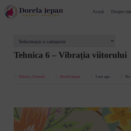
Acasă
Despre mi
Tehnica 6 – Vibrația viitorului
Tehnici
,
General
Dorela Iepan
5 ani ago
No 