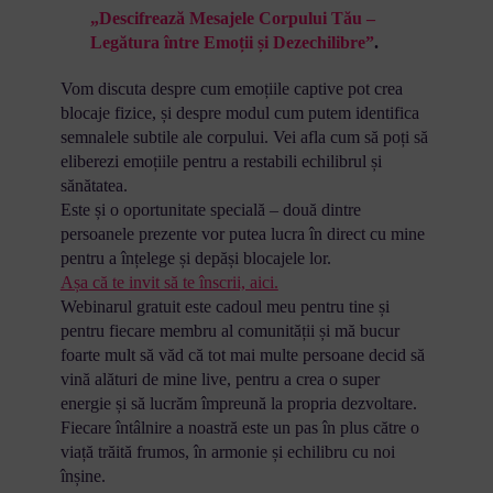
„Descifrează Mesajele Corpului Tău –
Legătura între Emoții și Dezechilibre”
.
Vom discuta despre cum emoțiile captive pot crea
blocaje fizice, și despre modul cum putem identifica
semnalele subtile ale corpului. Vei afla cum să poți să
eliberezi emoțiile pentru a restabili echilibrul și
sănătatea.
Este și o oportunitate specială – două dintre
persoanele prezente vor putea lucra în direct cu mine
pentru a înțelege și depăși blocajele lor.
Așa că te invit să te înscrii, aici.
Webinarul gratuit este cadoul meu pentru tine și
pentru fiecare membru al comunității și mă bucur
foarte mult să văd că tot mai multe persoane decid să
vină alături de mine live, pentru a crea o super
energie și să lucrăm împreună la propria dezvoltare.
Fiecare întâlnire a noastră este un pas în plus către o
viață trăită frumos, în armonie și echilibru cu noi
înșine.