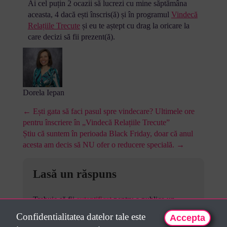
Ai cel puțin 2 ocazii să lucrezi cu mine săptămâna
aceasta, 4 dacă ești înscris(ă) și în programul
Vindecă
Relațiile Trecute
și eu te aștept cu drag la oricare la
care decizi să fii prezent(ă).
Dorela Iepan
← Ești gata să faci pasul spre vindecare? Ultimele ore
pentru înscriere în „Vindecă Relațiile Trecute”
Știu că suntem în perioada Black Friday, doar că anul
acesta am decis să NU ofer o reducere specială. →
Lasă un răspuns
Trebuie să fii
autentificat
pentru a publica un
comentariu.
Confidentialitatea datelor tale este
Accepta