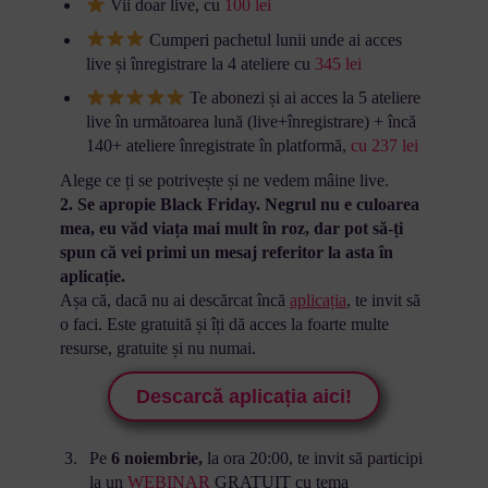
Vii doar live, cu
100 lei
Cumperi pachetul lunii unde ai acces
live și înregistrare la 4 ateliere cu
345 lei
Te abonezi și ai acces la 5 ateliere
live în următoarea lună (live+înregistrare) + încă
140+ ateliere înregistrate în platformă,
cu 237 lei
Alege ce ți se potrivește și ne vedem mâine live.
2. Se apropie Black Friday. Negrul nu e culoarea
mea, eu văd viața mai mult în roz, dar pot să-ți
spun că vei primi un mesaj referitor la asta în
aplicație.
Așa că, dacă nu ai descărcat încă
aplicația
, te invit să
o faci. Este gratuită și îți dă acces la foarte multe
resurse, gratuite și nu numai.
Descarcă aplicația aici!
Pe
6 noiembrie,
la ora 20:00, te invit să participi
la un
WEBINAR
GRATUIT cu tema