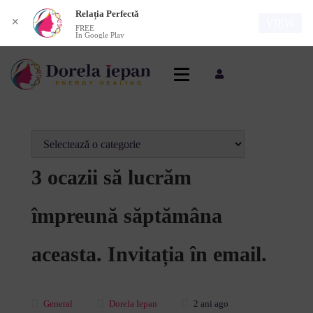
Relația Perfectă
✕
VIEW
FREE
In Google Play
3 ocazii să lucrăm
împreună săptămâna
aceasta. Invitația în email.
General
Dorela Iepan
2 ani ago