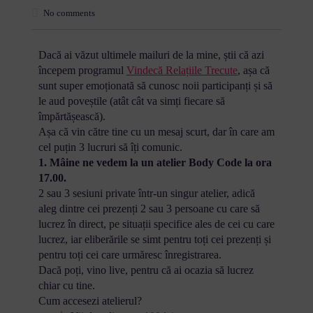
No comments
Dacă ai văzut ultimele mailuri de la mine, știi că azi
începem programul
Vindecă Relațiile Trecute
, așa că
sunt super emoționată să cunosc noii participanți și să
le aud poveștile (atât cât va simți fiecare să
împărtășească).
Așa că vin către tine cu un mesaj scurt, dar în care am
cel puțin 3 lucruri să îți comunic.
1. Mâine ne vedem la un atelier Body Code la ora
17.00.
2 sau 3 sesiuni private într-un singur atelier, adică
aleg dintre cei prezenți 2 sau 3 persoane cu care să
lucrez în direct, pe situații specifice ales de cei cu care
lucrez, iar eliberările se simt pentru toți cei prezenți și
pentru toți cei care urmăresc înregistrarea.
Dacă poți, vino live, pentru că ai ocazia să lucrez
chiar cu tine.
Cum accesezi atelierul?