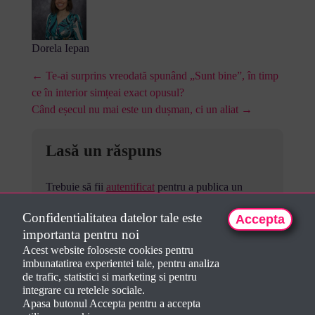
Dorela Iepan
← Te-ai surprins vreodată spunând „Sunt bine”, în timp
ce în interior simțeai exact opusul?
Când eșecul nu mai este un dușman, ci un aliat →
Lasă un răspuns
Trebuie să fii
autentificat
pentru a publica un
comentariu.
Confidentialitatea datelor tale este
Accepta
importanta pentru noi
Acest website foloseste cookies pentru
imbunatatirea experientei tale, pentru analiza
de trafic, statistici si marketing si pentru
integrare cu retelele sociale.
Apasa butonul Accepta pentru a accepta