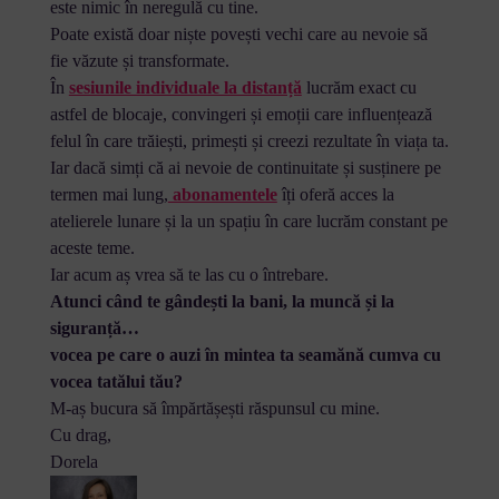
este nimic în neregulă cu tine.
Poate există doar niște povești vechi care au nevoie să
fie văzute și transformate.
În
sesiunile individuale la distanță
lucrăm exact cu
astfel de blocaje, convingeri și emoții care influențează
felul în care trăiești, primești și creezi rezultate în viața ta.
Iar dacă simți că ai nevoie de continuitate și susținere pe
termen mai lung,
abonamentele
îți oferă acces la
atelierele lunare și la un spațiu în care lucrăm constant pe
aceste teme.
Iar acum aș vrea să te las cu o întrebare.
Atunci când te gândești la bani, la muncă și la
siguranță…
vocea pe care o auzi în mintea ta seamănă cumva cu
vocea tatălui tău?
M-aș bucura să împărtășești răspunsul cu mine.
Cu drag,
Dorela