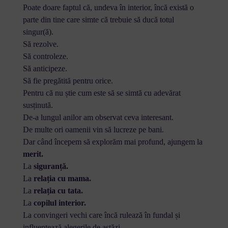
Poate doare faptul că, undeva în interior, încă există o
parte din tine care simte că trebuie să ducă totul
singur(ă).
Să rezolve.
Să controleze.
Să anticipeze.
Să fie pregătită pentru orice.
Pentru că nu știe cum este să se simtă cu adevărat
susținută.
De-a lungul anilor am observat ceva interesant.
De multe ori oamenii vin să lucreze pe bani.
Dar când începem să explorăm mai profund, ajungem la
merit.
La
siguranță.
La
relația cu mama.
La
relația cu tata.
La
copilul interior.
La convingeri vechi care încă rulează în fundal și
influențează alegerile de astăzi.