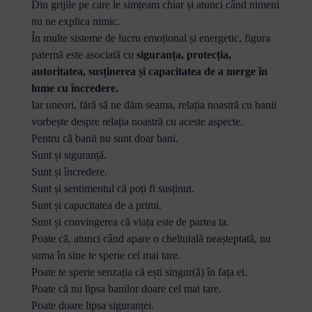
Din grijile pe care le simțeam chiar și atunci când nimeni
nu ne explica nimic.
În multe sisteme de lucru emoțional și energetic, figura
paternă este asociată cu
siguranța, protecția,
autoritatea, susținerea și capacitatea de a merge în
lume cu încredere.
Iar uneori, fără să ne dăm seama, relația noastră cu banii
vorbește despre relația noastră cu aceste aspecte.
Pentru că banii nu sunt doar bani.
Sunt și siguranță.
Sunt și încredere.
Sunt și sentimentul că poți fi susținut.
Sunt și capacitatea de a primi.
Sunt și convingerea că viața este de partea ta.
Poate că, atunci când apare o cheltuială neașteptată, nu
suma în sine te sperie cel mai tare.
Poate te sperie senzația că ești singur(ă) în fața ei.
Poate că nu lipsa banilor doare cel mai tare.
Poate doare lipsa siguranței.