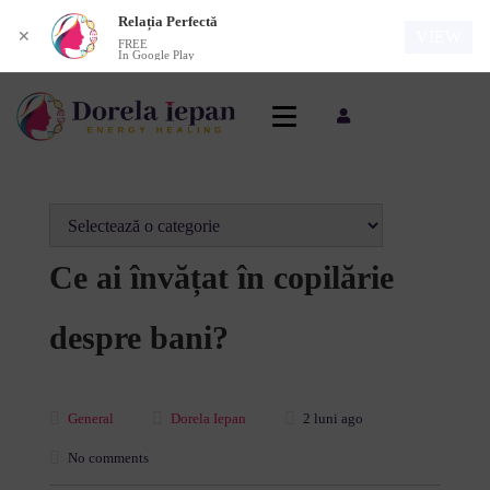
Relația Perfectă
VIEW
✕
FREE
In Google Play
Ce ai învățat în copilărie
despre bani?
General
Dorela Iepan
2 luni ago
No comments