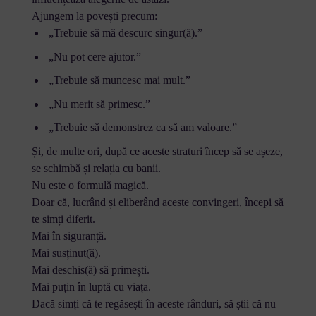
Ajungem la povești precum:
„Trebuie să mă descurc singur(ă).”
„Nu pot cere ajutor.”
„Trebuie să muncesc mai mult.”
„Nu merit să primesc.”
„Trebuie să demonstrez ca să am valoare.”
Și, de multe ori, după ce aceste straturi încep să se așeze,
se schimbă și relația cu banii.
Nu este o formulă magică.
Doar că, lucrând și eliberând aceste convingeri, începi să
te simți diferit.
Mai în siguranță.
Mai susținut(ă).
Mai deschis(ă) să primești.
Mai puțin în luptă cu viața.
Dacă simți că te regăsești în aceste rânduri, să știi că nu