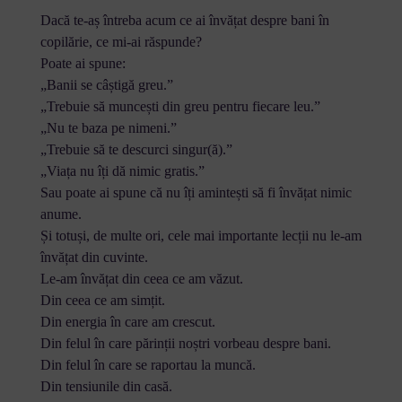
Dacă te-aș întreba acum ce ai învățat despre bani în
copilărie, ce mi-ai răspunde?
Poate ai spune:
„Banii se câștigă greu.”
„Trebuie să muncești din greu pentru fiecare leu.”
„Nu te baza pe nimeni.”
„Trebuie să te descurci singur(ă).”
„Viața nu îți dă nimic gratis.”
Sau poate ai spune că nu îți amintești să fi învățat nimic
anume.
Și totuși, de multe ori, cele mai importante lecții nu le-am
învățat din cuvinte.
Le-am învățat din ceea ce am văzut.
Din ceea ce am simțit.
Din energia în care am crescut.
Din felul în care părinții noștri vorbeau despre bani.
Din felul în care se raportau la muncă.
Din tensiunile din casă.