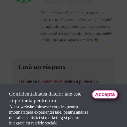
Autentifică-te pentru a răspunde
Este interesant cât de multe se pot spune
despre asta. Am crezut că nu voi ajunge până
la capăt, dar argumentul este bine condus și
este plăcut și rapid de citit. Aștept mai multe
intrări care au o valoare similară
Lasă un răspuns
Trebuie să fii
autentificat
pentru a publica un
comentariu.
Confidentialitatea datelor tale este
Accepta
importanta pentru noi
Acest website foloseste cookies pentru
imbunatatirea experientei tale, pentru analiza
de trafic, statistici si marketing si pentru
integrare cu retelele sociale.