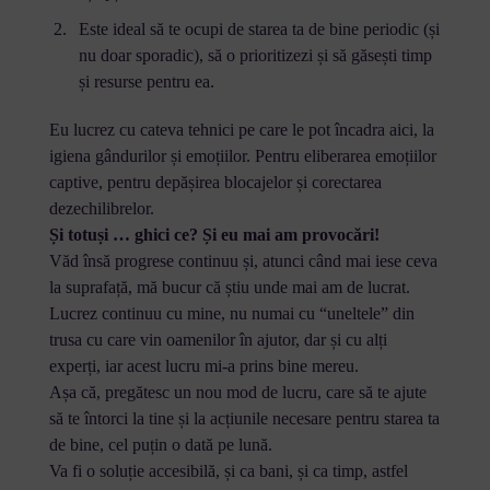
Este ideal să te ocupi de starea ta de bine periodic (și
nu doar sporadic), să o prioritizezi și să găsești timp
și resurse pentru ea.
Eu lucrez cu cateva tehnici pe care le pot încadra aici, la
igiena gândurilor și emoțiilor. Pentru eliberarea emoțiilor
captive, pentru depășirea blocajelor și corectarea
dezechilibrelor.
Și totuși … ghici ce? Și eu mai am provocări!
Văd însă progrese continuu și, atunci când mai iese ceva
la suprafață, mă bucur că știu unde mai am de lucrat.
Lucrez continuu cu mine, nu numai cu “uneltele” din
trusa cu care vin oamenilor în ajutor, dar și cu alți
experți, iar acest lucru mi-a prins bine mereu.
Așa că, pregătesc un nou mod de lucru, care să te ajute
să te întorci la tine și la acțiunile necesare pentru starea ta
de bine, cel puțin o dată pe lună.
Va fi o soluție accesibilă, și ca bani, și ca timp, astfel