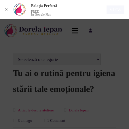
Relația Perfectă
VIEW
✕
FREE
In Google Play
Tu ai o rutină pentru igiena
stării tale emoționale?
Articole despre ateliere
Dorela Iepan
3 ani ago
1 Comment