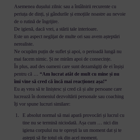
Asemenea dușului zilnic sau a întâlnirii recurente cu
periuța de dinți, și gândurile și emoțiile noastre au nevoie
de o rutină de îngrijire.
De igienă, dacă vrei, a stării tale interioare.
Este un aspect neglijat de multe ori sau avem așteptări
nerealiste.
Ne ocupăm puțin de suflet și apoi, o perioadă lungă nu
mai facem nimic. Și ne mirăm apoi de consecințe.
În plus, aud des oameni care sunt dezamăgiți de ei înșiși
pentru că …
“Am lucrat atât de mult cu mine și nu
îmi vine să cred că încă mai reacționez așa!”
Eu aș vrea să te liniștesc și cred că și alte persoane care
lucrează în domeniul dezvoltării personale sau coaching
îți vor spune lucruri similare:
E absolut normal să mai apară provocări și lucrul cu
tine nu se termină niciodată. Așa cum … nici din
igiena corpului nu te oprești la un moment dat și te
aștepți să fie totul ok din acel moment.