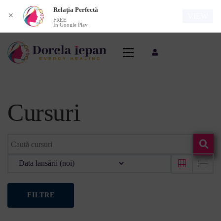
Relația Perfectă
✕
VIEW
FREE
In Google Play
Cursuri
FILTRE