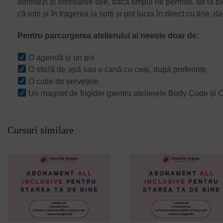
adresezi și întrebările tale, dacă timpul ne permite. Iar l
că intri și în tragerea la sorți și pot lucra în direct cu tine
Pentru parcurgerea atelierului ai nevoie doar de:
O agendă și un pix
O sticlă de apă sau o cană cu ceai, după preferințe
O cutie de șervețele
Un magnet de frigider (pentru atelierele Body Code și C
Cursuri similare