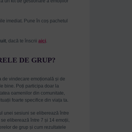
a un kit de gestionare a emoțiilor
ile imediat. Pune în coș pachetul
uit
, dacă te înscrii
aici
.
RELE DE GRUP?
ta de vindecare emoțională și de
de bine. Poți participa doar la
itatea oamenilor din comunitate,
tuații foarte specifice din viața ta.
l unei sesiuni se eliberează între
se eliberează între 7 și 14 emoții,
ierelor de grup și cum rezultatele