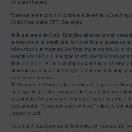
vin uneori instant.
Toate atelierele conțin o combinație de tehnici (Coaching, 
Codul Credințelor, EFT, Meditație).
În atelierele de Codul Emoțiilor, eliberăm emoții nerezol
numesc emoțiile identificate, iar tu vei face mișcarea de po
mâna sau cu un magnet). Vor fi mai multe reprize, cu mici p
exercițiu de EFT și o meditație scurtă, special creată pentr
În atelierele EFT folosim împreună tehnicile de elibera
atelierului (o serie de afirmații pe care le rostim în timp c
specifice de pe corp).
Atelierele de Body Code au o dinamică specială. Nu exi
lucra specific pe situații propuse de 2 sau 3 persoane dintre
la suprafață. Toți participanții vor beneficia de pe urma eli
spectatorului. Persoanele care vor lucra în direct și pot pr
tragere la sorți.
Recomand, dacă programul îți permite, să fii prezent(ă) liv