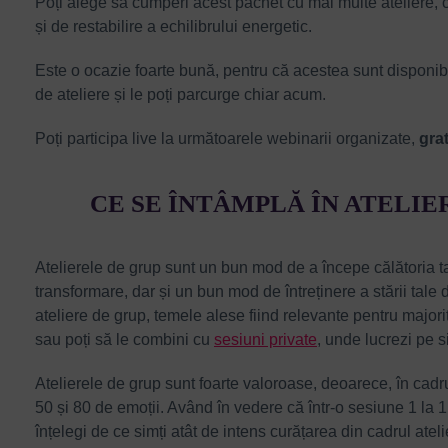
Poți alege să cumperi acest pachet cu mai multe ateliere, c
și de restabilire a echilibrului energetic.
Este o ocazie foarte bună, pentru că acestea sunt disponib
de ateliere și le poți parcurge chiar acum.
Poți participa live la următoarele webinarii organizate,
grat
CE SE ÎNTÂMPLĂ ÎN ATELIE
Atelierele de grup sunt un bun mod de a începe călătoria 
transformare, dar și un bun mod de întreținere a stării tale 
ateliere de grup, temele alese fiind relevante pentru major
sau poți să le combini cu
sesiuni private
, unde lucrezi pe si
Atelierele de grup sunt foarte valoroase, deoarece, în cadru
50 și 80 de emoții. Având în vedere că într-o sesiune 1 la 1 
înțelegi de ce simți atât de intens curățarea din cadrul atel