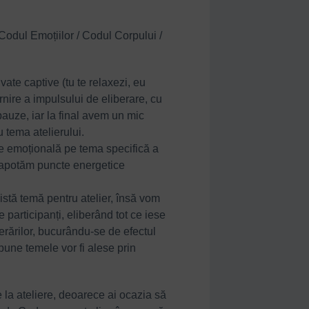
Codul Emoțiilor / Codul Corpului /
vate captive (tu te relaxezi, eu
rnire a impulsului de eliberare, cu
auze, iar la final avem un mic
u tema atelierului.
re emoțională pe tema specifică a
e tapotăm puncte energetice
stă temă pentru atelier, însă vom
 participanți, eliberând tot ce iese
berărilor, bucurându-se de efectul
opune temele vor fi alese prin
e la ateliere, deoarece ai ocazia să