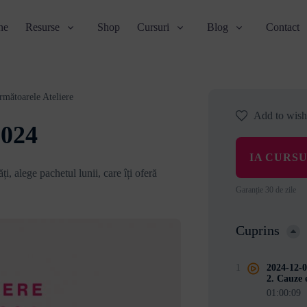
ne
Resurse
Shop
Cursuri
Blog
Contact
rmătoarele Ateliere
Add to wishl
2024
IA CURS
ți, alege pachetul lunii, care îți oferă
Garanție 30 de zile
Cuprins
1
2024-12-0
2. Cauze 
01:00:09