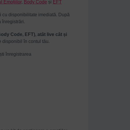
l Emoțiilor
,
Body Code
și
EFT
și cu disponibilitate imediată. După
 înregistrări.
Body Code, EFT), atât live cât și
 disponibil în contul tău
.
ști înregistrarea