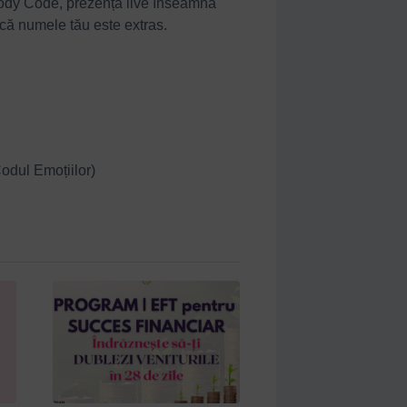
a Body Code, prezența live înseamnă
, dacă numele tău este extras.
odul Emoțiilor)