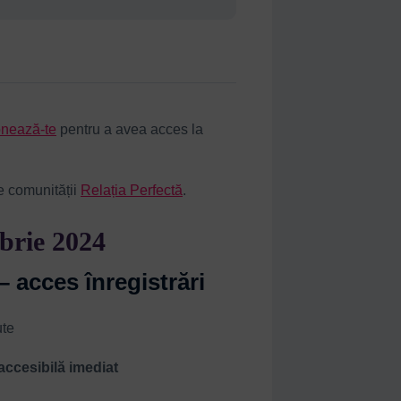
nează-te
pentru a avea acces la
e comunității
Relația Perfectă
.
brie 2024
– acces înregistrări
ute
 accesibilă imediat