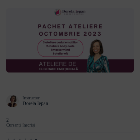
Instructor
Dorela Iepan
2
Cursanți
înscriși