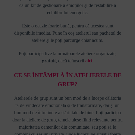
ca un kit de gestionare a emoțiilor și de restabilire a
echilibrului energetic.
Este o ocazie foarte bună, pentru că acestea sunt
disponibile imediat. Pune în coș atelierul sau pachetul de
ateliere și le poți parcurge chiar acum.
Poți participa live la următoarele ateliere organizate,
gratuit
, dacă te înscrii
aici
.
CE SE ÎNTÂMPLĂ ÎN ATELIERELE DE
GRUP?
Atelierele de grup sunt un bun mod de a începe călătoria
ta de vindecare emoțională și de transformare, dar și un
bun mod de întreținere a stării tale de bine. Poți participa
doar la ateliere de grup, temele alese fiind relevante pentru
majoritatea oamenilor din comunitate, sau poți să le
combini cu sesiuni private, unde lucrezi pe situații foarte