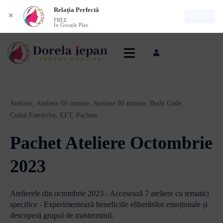
Relația Perfectă
✕
VIEW
FREE
In Google Play
Ateliere,
Ateliere 60 minute,
Ateliere 80 minute,
Body Code,
Codul Emoțiilor,
EFT,
Pachete
Pachet Ateliere Octombrie
2023
Atelierele din octombrie 2023 - Accesează 7 ateliere cu tematici
specifice - Experimentează beneficiile eliberărilor emoționale și
descoperă grupul de mastermind.