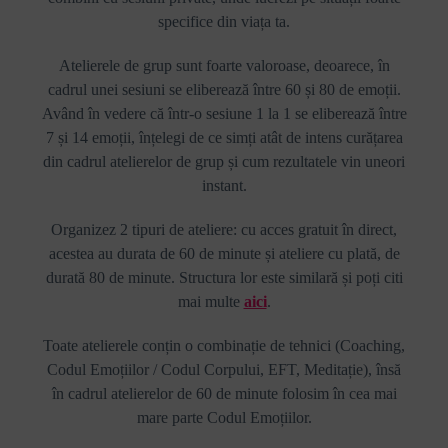
specifice din viața ta.
Atelierele de grup sunt foarte valoroase, deoarece, în
cadrul unei sesiuni se eliberează între 60 și 80 de emoții.
Având în vedere că într-o sesiune 1 la 1 se eliberează între
7 și 14 emoții, înțelegi de ce simți atât de intens curățarea
din cadrul atelierelor de grup și cum rezultatele vin uneori
instant.
Organizez 2 tipuri de ateliere: cu acces gratuit în direct,
acestea au durata de 60 de minute și ateliere cu plată, de
durată 80 de minute. Structura lor este similară și poți citi
mai multe
aici
.
Toate atelierele conțin o combinație de tehnici (Coaching,
Codul Emoțiilor / Codul Corpului, EFT, Meditație), însă
în cadrul atelierelor de 60 de minute folosim în cea mai
mare parte Codul Emoțiilor.