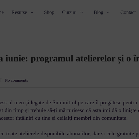
ne
Resurse
Shop
Cursuri
Blog
Contact
a iunie: programul atelierelor și o 
No comments
ness-ul meu și legate de Summit-ul pe care îl pregătesc pentru
 din timp și trebuie să-ți mărturisesc că asta îmi dă o liniște 
l acestor întâlniri cu tine și ceilalți membri din comunitate.
 toate atelierele disponibile abonaților, dar și cele gratuite pe 