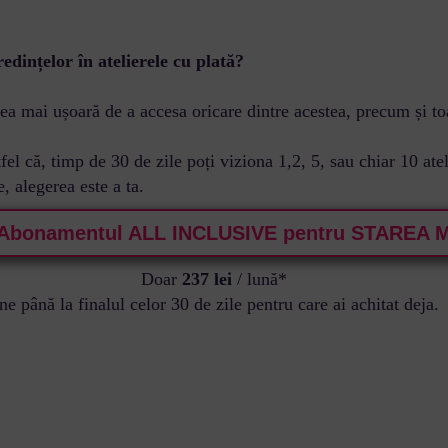
edințelor în atelierele cu plată?
 cea mai ușoară de a accesa oricare dintre acestea, precum și to
stfel că, timp de 30 de zile poți viziona 1,2, 5, sau chiar 10 ate
e, alegerea este a ta.
Abonamentul ALL INCLUSIVE pentru STAREA 
Doar
237 lei
/ lună*
 până la finalul celor 30 de zile pentru care ai achitat deja.