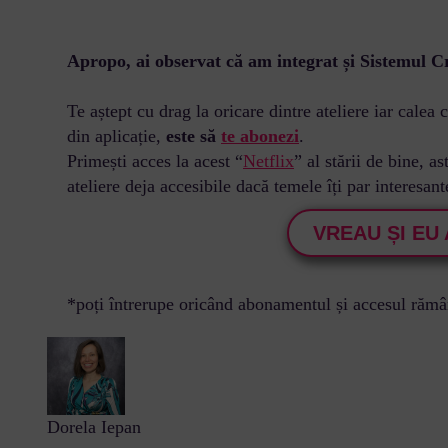
Apropo, ai observat că am integrat și Sistemul Cr
Te aștept cu drag la oricare dintre ateliere iar calea
din aplicație,
este să
te abonezi
.
Primești acces la acest “
Netflix
” al stării de bine, a
ateliere deja accesibile dacă temele îți par interesant
VREAU ȘI EU 
*poți întrerupe oricând abonamentul și accesul rămâne
Dorela Iepan