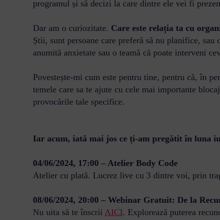
programul și să decizi la care dintre ele vei fi prezen
Dar am o curiozitate.
Care este relația ta cu organ
Știi, sunt persoane care preferă să nu planifice, sau 
anumită anxietate sau o teamă că poate interveni ce
Povestește-mi cum este pentru tine, pentru că, în peri
temele care sa te ajute cu cele mai importante blocaj
provocările tale specifice.
Iar acum, iată mai jos ce ți-am pregătit în luna i
04/06/2024, 17:00 – Atelier Body Code
Atelier cu plată. Lucrez live cu 3 dintre voi, prin tr
08/06/2024, 20:00 – Webinar Gratuit: De la Recu
Nu uita să te înscrii
AICI
. Explorează puterea recunoș