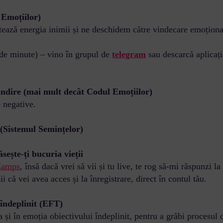
 Emoțiilor)
ctează energia inimii și ne deschidem către vindecare emoționa
 de minute) – vino în grupul de
telegram
sau descarcă aplicaț
ândire (mai mult decât Codul Emoțiilor)
e negative.
 (Sistemul Semințelor)
ește-ți bucuria vieții
Camps
, însă dacă vrei să vii și tu live, te rog să-mi răspunzi la 
tii că vei avea acces și la înregistrare, direct în contul tău.
 îndeplinit (EFT)
 și în emoția obiectivului îndeplinit, pentru a grăbi procesul d