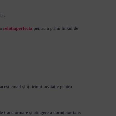
lă.
ia
relatiaperfecta
pentru a primi linkul de
acest email și îți trimit invitație pentru
e transformare și atingere a dorințelor tale.