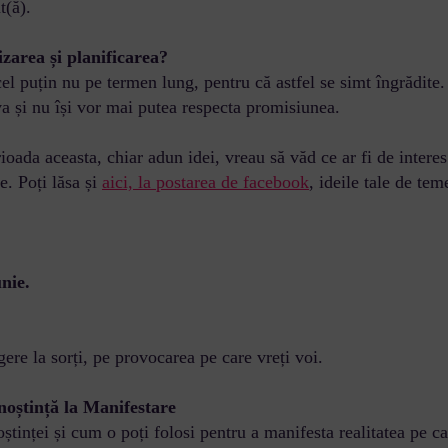
t(ă).
izarea și planificarea?
cel puțin nu pe termen lung, pentru că astfel se simt îngrădite
va și nu își vor mai putea respecta promisiunea.
oada aceasta, chiar adun idei, vreau să văd ce ar fi de interes p
e. Poți lăsa și
aici, la postarea de facebook
, ideile tale de tem
unie.
agere la sorți, pe provocarea pe care vreți voi.
noștință la Manifestare
tinței și cum o poți folosi pentru a manifesta realitatea pe ca