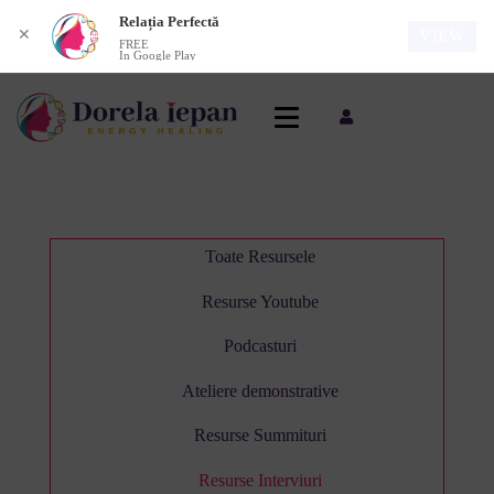
Relația Perfectă
✕
VIEW
FREE
In Google Play
Toate Resursele
Resurse Youtube
Podcasturi
Ateliere demonstrative
Resurse Summituri
Resurse Interviuri