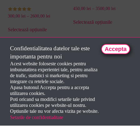
450,00
lei
–
3500,00
lei
300,00
lei
–
2600,00
lei
Selectează opțiunile
din 5
Selectează opțiunile
Confidentialitatea datelor tale este
Accepta
1
2
→
importanta pentru noi
Acest website foloseste cookies pentru
imbunatatirea experientei tale, pentru analiza
de trafic, statistici si marketing si pentru
integrare cu retelele sociale.
Apasa butonul Accepta pentru a accepta
utilizarea cookies.
Poti oricand sa modifici setarile tale privind
utilizarea cookies pe website-ul nostru.
Optiunile tale nu vor afecta vizita pe website.
Setarile de confidentialitate
Creat de
Dorela Iepan
2024